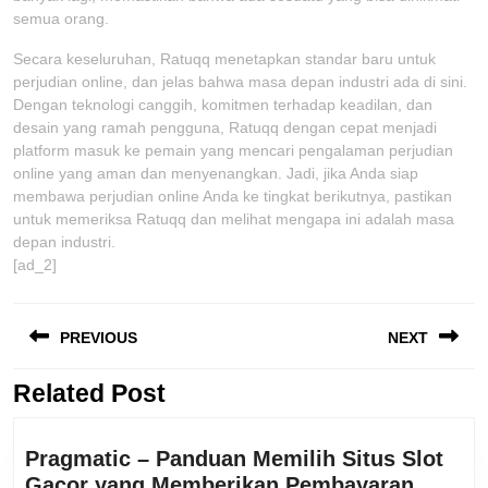
semua orang.
Secara keseluruhan, Ratuqq menetapkan standar baru untuk
perjudian online, dan jelas bahwa masa depan industri ada di sini.
Dengan teknologi canggih, komitmen terhadap keadilan, dan
desain yang ramah pengguna, Ratuqq dengan cepat menjadi
platform masuk ke pemain yang mencari pengalaman perjudian
online yang aman dan menyenangkan. Jadi, jika Anda siap
membawa perjudian online Anda ke tingkat berikutnya, pastikan
untuk memeriksa Ratuqq dan melihat mengapa ini adalah masa
depan industri.
[ad_2]
Post
PREVIOUS
NEXT
navigation
Related Post
Previous
Next
post:
post:
Pragmatic – Panduan Memilih Situs Slot
Gacor yang Memberikan Pembayaran