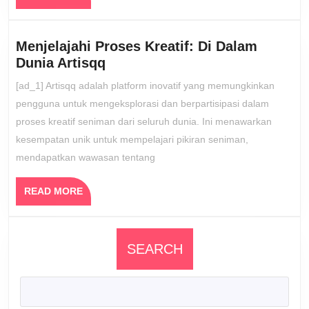
MORE
sela
Zama
Menjelajahi Proses Kreatif: Di Dalam
Menjelajahi
Dunia Artisqq
Proses
[ad_1] Artisqq adalah platform inovatif yang memungkinkan
Kreatif:
pengguna untuk mengeksplorasi dan berpartisipasi dalam
Di
proses kreatif seniman dari seluruh dunia. Ini menawarkan
Dalam
kesempatan unik untuk mempelajari pikiran seniman,
Dunia
mendapatkan wawasan tentang
Artisqq
READ
READ MORE
MORE
SEARCH