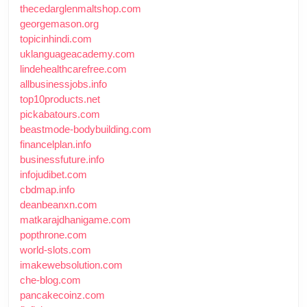
thecedarglenmaltshop.com
georgemason.org
topicinhindi.com
uklanguageacademy.com
lindehealthcarefree.com
allbusinessjobs.info
top10products.net
pickabatours.com
beastmode-bodybuilding.com
financelplan.info
businessfuture.info
infojudibet.com
cbdmap.info
deanbeanxn.com
matkarajdhanigame.com
popthrone.com
world-slots.com
imakewebsolution.com
che-blog.com
pancakecoinz.com