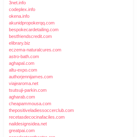
3net.info
codeplex.info
okena.info
akunidpropokerqq.com
bespokecardetailing.com
bestfriendscredit.com
elibrary.biz
eczema-naturalcures.com
astro-bath.com
aghapal.com
altu-expo.com
authorjennijames.com
viajearoma.net
tsutsuji-parkin.com
agharab.com
cheapammousa.com
thepositiveladiessoccerclub.com
recetasdecocinafaciles.com
naildesignsidea.net
greatpai.com