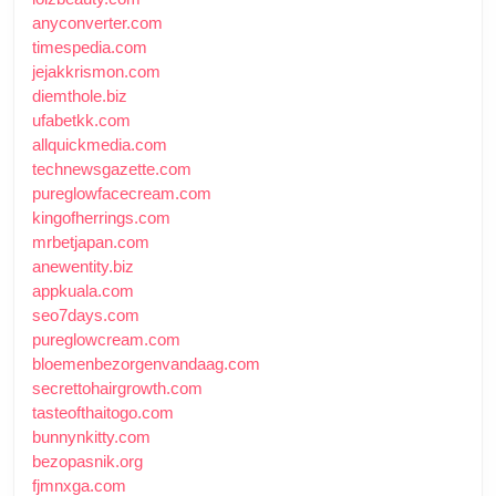
anyconverter.com
timespedia.com
jejakkrismon.com
diemthole.biz
ufabetkk.com
allquickmedia.com
technewsgazette.com
pureglowfacecream.com
kingofherrings.com
mrbetjapan.com
anewentity.biz
appkuala.com
seo7days.com
pureglowcream.com
bloemenbezorgenvandaag.com
secrettohairgrowth.com
tasteofthaitogo.com
bunnynkitty.com
bezopasnik.org
fjmnxga.com