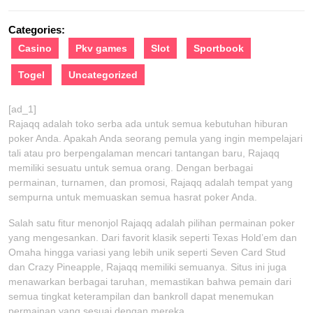
28,
2025
Categories:
Casino
Pkv games
Slot
Sportbook
Togel
Uncategorized
[ad_1]
Rajaqq adalah toko serba ada untuk semua kebutuhan hiburan
poker Anda. Apakah Anda seorang pemula yang ingin mempelajari
tali atau pro berpengalaman mencari tantangan baru, Rajaqq
memiliki sesuatu untuk semua orang. Dengan berbagai
permainan, turnamen, dan promosi, Rajaqq adalah tempat yang
sempurna untuk memuaskan semua hasrat poker Anda.
Salah satu fitur menonjol Rajaqq adalah pilihan permainan poker
yang mengesankan. Dari favorit klasik seperti Texas Hold’em dan
Omaha hingga variasi yang lebih unik seperti Seven Card Stud
dan Crazy Pineapple, Rajaqq memiliki semuanya. Situs ini juga
menawarkan berbagai taruhan, memastikan bahwa pemain dari
semua tingkat keterampilan dan bankroll dapat menemukan
permainan yang sesuai dengan mereka.