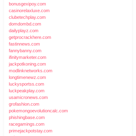
bonusgexipoy.com
casinorelaxluxe.com
clubetechplay.com
domdombd.com
dailyplayz.com
getprocrackhere.com
fastinnews.com
fannybanny.com
ifinitymarketer.com
jackpotkoning.com
modlinknetworks.com
longtimenewz.com
luckysportss.com
luckpeakplay.com
usamicronews.com
grofashion.com
pokemongoevolutioncalc.com
phishingbase.com
racegamings.com
primejackpotstay.com