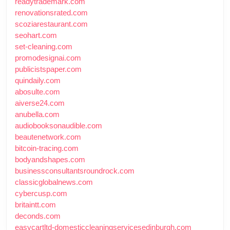
readytrademark.com
renovationsrated.com
scoziarestaurant.com
seohart.com
set-cleaning.com
promodesignai.com
publicistspaper.com
quindaily.com
abosulte.com
aiverse24.com
anubella.com
audiobooksonaudible.com
beautenetwork.com
bitcoin-tracing.com
bodyandshapes.com
businessconsultantsroundrock.com
classicglobalnews.com
cybercusp.com
britaintt.com
deconds.com
easycartltd-domesticcleaningservicesedinburgh.com