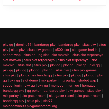
pkv qq
|
domino99
|
bandarqq pkv
|
bandarqq pkv
|
situs pkv
|
situs
pkv
|
situs pkv
|
situs pkv games
|
x500 slot
|
slot gacor hari ini
|
sbobet wap
|
situs qq
|
pg slot
|
slot maxwin
|
situs slot terpercaya
|
slot maxwin
|
situs slot terpercaya
|
situs slot terpercaya
|
slot
maxwin
|
situs slot
|
situs pkv
|
pkv qq
|
pkv qq
|
pkv qq
|
pkv qq
|
pkv qq
|
pkv qq
|
pkv qq
|
pkv qq
|
situs pkv
|
situs pkv games
|
situs pkv
|
pkv games bandarqq
|
situs pkv
|
pkv qq
|
pkv qq
|
pkv
qq
|
pkv qq
|
slot demo
|
mix parlay
|
mix parlay
|
sbobet wap
|
sbobet login
|
pkv qq
|
pkv qq
|
menuqq
|
murniqq
|
hematqq
|
bandarqq pkv
|
qq poker
|
bandarqq pkv
|
pkv games
|
situs pkv
|
mix parlay
|
slot gacor resmi
|
slot gacor resmi
|
slot gacor resmi
|
bandarqq pkv
|
situs pkv
|
slot77
|
maindomino99.pkvgamesresmi.org