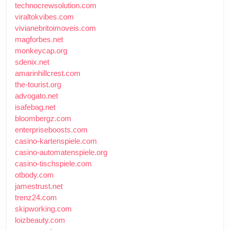
technocrewsolution.com
viraltokvibes.com
vivianebritoimoveis.com
magforbes.net
monkeycap.org
sdenix.net
amarinhillcrest.com
the-tourist.org
advogato.net
isafebag.net
bloombergz.com
enterpriseboosts.com
casino-kartenspiele.com
casino-automatenspiele.org
casino-tischspiele.com
otbody.com
jamestrust.net
trenz24.com
skipworking.com
loizbeauty.com