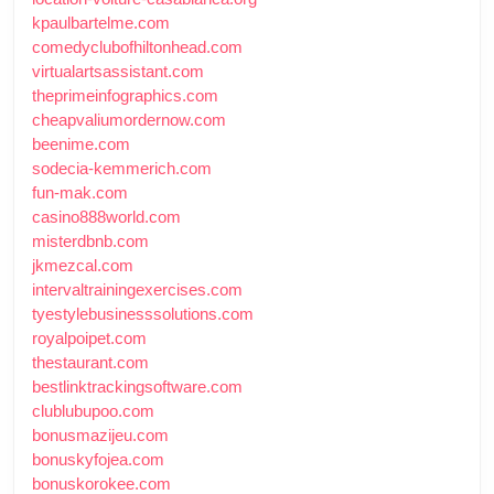
kpaulbartelme.com
comedyclubofhiltonhead.com
virtualartsassistant.com
theprimeinfographics.com
cheapvaliumordernow.com
beenime.com
sodecia-kemmerich.com
fun-mak.com
casino888world.com
misterdbnb.com
jkmezcal.com
intervaltrainingexercises.com
tyestylebusinesssolutions.com
royalpoipet.com
thestaurant.com
bestlinktrackingsoftware.com
clublubupoo.com
bonusmazijeu.com
bonuskyfojea.com
bonuskorokee.com