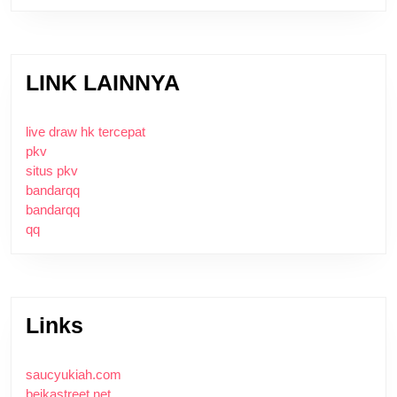
LINK LAINNYA
live draw hk tercepat
pkv
situs pkv
bandarqq
bandarqq
qq
Links
saucyukiah.com
beikastreet.net