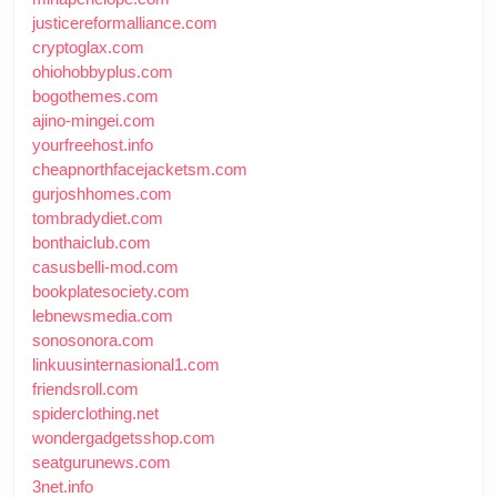
justicereformalliance.com
cryptoglax.com
ohiohobbyplus.com
bogothemes.com
ajino-mingei.com
yourfreehost.info
cheapnorthfacejacketsm.com
gurjoshhomes.com
tombradydiet.com
bonthaiclub.com
casusbelli-mod.com
bookplatesociety.com
lebnewsmedia.com
sonosonora.com
linkuusinternasional1.com
friendsroll.com
spiderclothing.net
wondergadgetsshop.com
seatgurunews.com
3net.info