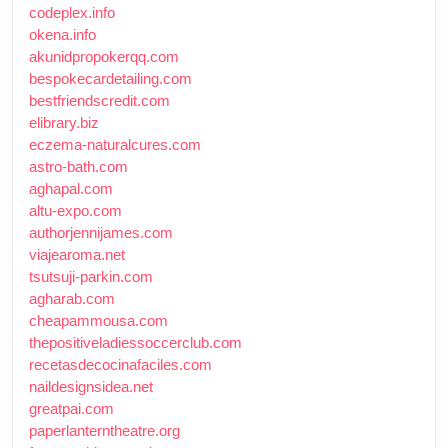
codeplex.info
okena.info
akunidpropokerqq.com
bespokecardetailing.com
bestfriendscredit.com
elibrary.biz
eczema-naturalcures.com
astro-bath.com
aghapal.com
altu-expo.com
authorjennijames.com
viajearoma.net
tsutsuji-parkin.com
agharab.com
cheapammousa.com
thepositiveladiessoccerclub.com
recetasdecocinafaciles.com
naildesignsidea.net
greatpai.com
paperlanterntheatre.org