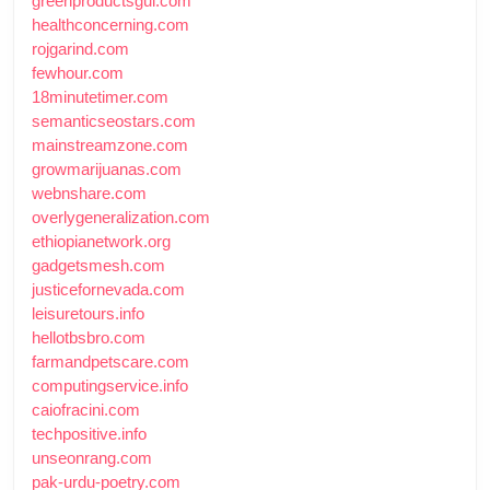
greenproductsgui.com
healthconcerning.com
rojgarind.com
fewhour.com
18minutetimer.com
semanticseostars.com
mainstreamzone.com
growmarijuanas.com
webnshare.com
overlygeneralization.com
ethiopianetwork.org
gadgetsmesh.com
justicefornevada.com
leisuretours.info
hellotbsbro.com
farmandpetscare.com
computingservice.info
caiofracini.com
techpositive.info
unseonrang.com
pak-urdu-poetry.com