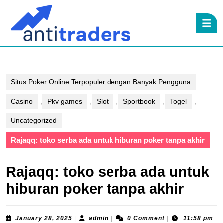
Skip
to
O
content
B
Skip
to
content
Situs Poker Online Terpopuler dengan Banyak Pengguna
,
,
,
,
,
Casino
Pkv games
Slot
Sportbook
Togel
Uncategorized
Rajaqq: toko serba ada untuk hiburan poker tanpa akhir
Rajaqq: toko serba ada untuk
hiburan poker tanpa akhir
January
admin
January 28, 2025
|
admin
|
0 Comment
|
11:58 pm