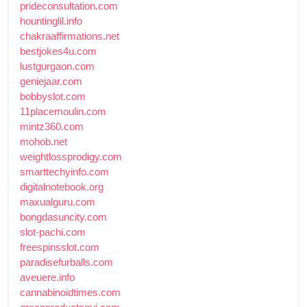
prideconsultation.com
hountinglil.info
chakraaffirmations.net
bestjokes4u.com
lustgurgaon.com
geniejaar.com
bobbyslot.com
11placemoulin.com
mintz360.com
mohob.net
weightlossprodigy.com
smarttechyinfo.com
digitalnotebook.org
maxualguru.com
bongdasuncity.com
slot-pachi.com
freespinsslot.com
paradisefurballs.com
aveuere.info
cannabinoidtimes.com