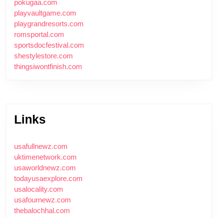
pokugaa.com
playvaultgame.com
playgrandresorts.com
romsportal.com
sportsdocfestival.com
shestylestore.com
thingsiwontfinish.com
Links
usafullnewz.com
uktimenetwork.com
usaworldnewz.com
todayusaexplore.com
usalocality.com
usafournewz.com
thebalochhal.com