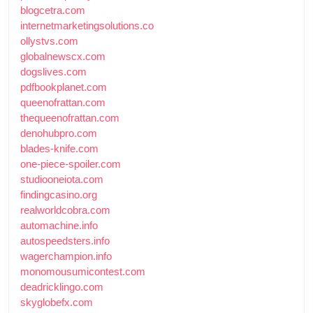
blogcetra.com
internetmarketingsolutions.co
ollystvs.com
globalnewscx.com
dogslives.com
pdfbookplanet.com
queenofrattan.com
thequeenofrattan.com
denohubpro.com
blades-knife.com
one-piece-spoiler.com
studiooneiota.com
findingcasino.org
realworldcobra.com
automachine.info
autospeedsters.info
wagerchampion.info
monomousumicontest.com
deadricklingo.com
skyglobefx.com