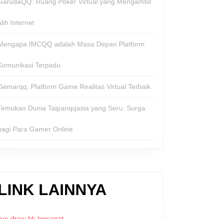
GarudaQQ: Ruang Poker Virtual yang Mengambil
alih Internet
Mengapa IMCQQ adalah Masa Depan Platform
Komunikasi Terpadu
Gemarqq: Platform Game Realitas Virtual Terbaik
Temukan Dunia Taipanqqasia yang Seru: Surga
bagi Para Gamer Online
LINK LAINNYA
live draw hk tercepat