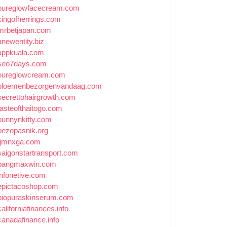
pureglowfacecream.com
kingofherrings.com
mrbetjapan.com
anewentity.biz
appkuala.com
seo7days.com
pureglowcream.com
bloemenbezorgenvandaag.com
secrettohairgrowth.com
tasteofthaitogo.com
bunnynkitty.com
bezopasnik.org
fjmnxga.com
saigonstartransport.com
bangmaxwin.com
infonetive.com
epictacoshop.com
biopuraskinserum.com
californiafinances.info
canadafinance.info