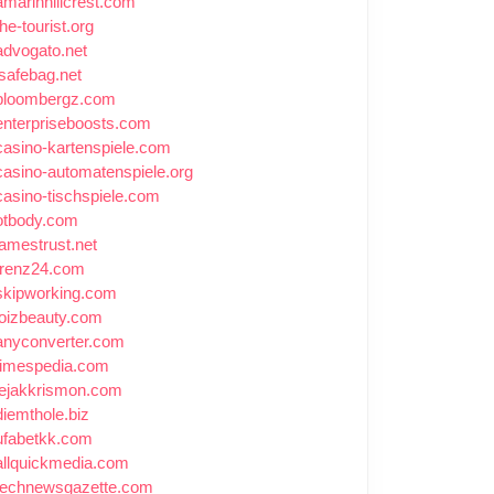
amarinhillcrest.com
the-tourist.org
advogato.net
isafebag.net
bloombergz.com
enterpriseboosts.com
casino-kartenspiele.com
casino-automatenspiele.org
casino-tischspiele.com
otbody.com
jamestrust.net
trenz24.com
skipworking.com
loizbeauty.com
anyconverter.com
timespedia.com
jejakkrismon.com
diemthole.biz
ufabetkk.com
allquickmedia.com
technewsgazette.com