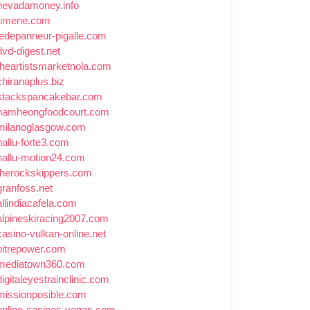
nevadamoney.info
rimene.com
ledepanneur-pigalle.com
dvd-digest.net
theartistsmarketnola.com
chiranaplus.biz
stackspancakebar.com
namheongfoodcourt.com
milanoglasgow.com
hallu-forte3.com
hallu-motion24.com
therockskippers.com
granfoss.net
allindiacafela.com
alpineskiracing2007.com
casino-vulkan-online.net
pitrepower.com
mediatown360.com
digitaleyestrainclinic.com
missionposible.com
online-casinos-vegas.com