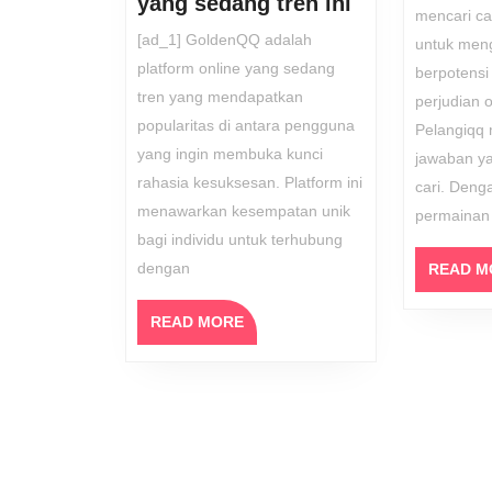
Membuka
yang sedang tren ini
mencari c
Kunci
[ad_1] GoldenQQ adalah
untuk men
Rahasia
platform online yang sedang
berpotens
GoldenQQ:
tren yang mendapatkan
perjudian 
Melihat
popularitas di antara pengguna
Pelangiqq
lebih
yang ingin membuka kunci
dekat
jawaban ya
rahasia kesuksesan. Platform ini
pada
cari. Den
platform
menawarkan kesempatan unik
permainan
online
bagi individu untuk terhubung
yang
dengan
READ M
sedang
tren
READ
READ MORE
ini
MORE