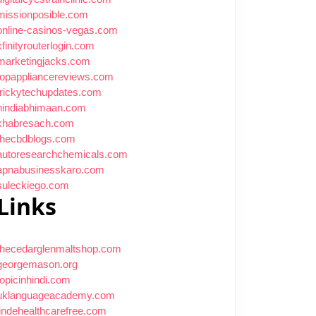
missionposible.com
online-casinos-vegas.com
xfinityrouterlogin.com
marketingjacks.com
topappliancereviews.com
trickytechupdates.com
hindiabhimaan.com
khabresach.com
thecbdblogs.com
autoresearchchemicals.com
apnabusinesskaro.com
suleckiego.com
Links
thecedarglenmaltshop.com
georgemason.org
topicinhindi.com
uklanguageacademy.com
lindehealthcarefree.com