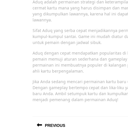
Aduq adalah permainan strategi dan keterampi
cermat kartu mana yang harus disimpan dan ma
yang dikumpulkan lawannya, karena hal ini dap
lawannya.
Sifat Aduq yang serba cepat menjadikannya per
kumpul-kumpul santai. Game ini mudah diatur da
untuk pemain dengan jadwal sibuk.
Aduq dengan cepat mendapatkan popularitas di
pemain memuji aturan sederhana dan gameplay 
permainan ini membuatnya populer di kalangan p
ahli kartu berpengalaman.
Jika Anda sedang mencari permainan kartu baru 
Dengan gameplay bertempo cepat dan lika-liku ya
baru Anda. Ambil setumpuk kartu dan kumpulkan
menjadi pemenang dalam permainan Aduq!
Post
PREVIOUS