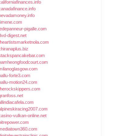
californiafinances.info
canadafinance.info
nevadamoney.info
rimene.com
ledepanneur-pigalle.com
dvd-digest.net
theartistsmarketnola.com
chiranaplus.biz
stackspancakebar.com
namheongfoodcourt.com
milanoglasgow.com
hallu-forte3.com
hallu-motion24.com
therockskippers.com
granfoss.net
allindiacafela.com
alpineskiracing2007.com
casino-vulkan-online.net
pitrepower.com
mediatown360.com
digitaleyestrainclinic.com