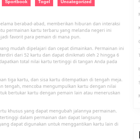
Sportbook
Togel
Uncategorized
 selama berabad-abad, memberikan hiburan dan interaksi
satu permainan kartu terbaru yang melanda negeri ini
adi favorit para pemain di mana pun.
ng mudah dipelajari dan cepat dimainkan. Permainan ini
rdiri dari 52 kartu dan dapat dinikmati oleh 2 hingga 6
patkan total nilai kartu tertinggi di tangan Anda pada
n tiga kartu, dan sisa kartu ditempatkan di tengah meja.
kan tengah, mencoba mengumpulkan kartu dengan nilai
ntuk bertukar kartu dengan pemain lain atau meneruskan
artu khusus yang dapat mengubah jalannya permainan.
i tertinggi dalam permainan dan dapat langsung
 yang dapat digunakan untuk menggantikan kartu lain di