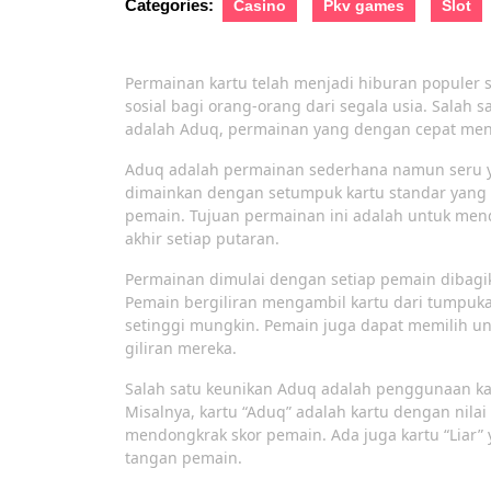
Categories:
Casino
Pkv games
Slot
Permainan kartu telah menjadi hiburan populer
sosial bagi orang-orang dari segala usia. Salah 
adalah Aduq, permainan yang dengan cepat menj
Aduq adalah permainan sederhana namun seru ya
dimainkan dengan setumpuk kartu standar yang te
pemain. Tujuan permainan ini adalah untuk menda
akhir setiap putaran.
Permainan dimulai dengan setiap pemain dibagika
Pemain bergiliran mengambil kartu dari tumpu
setinggi mungkin. Pemain juga dapat memilih u
giliran mereka.
Salah satu keunikan Aduq adalah penggunaan k
Misalnya, kartu “Aduq” adalah kartu dengan nila
mendongkrak skor pemain. Ada juga kartu “Liar”
tangan pemain.