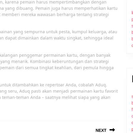
lan, karena pemain harus mempertimbangkan dengan
na yang dibuang. Pemain juga harus memperhatikan kartu
at memberi mereka wawasan berharga tentang strategi
mainan yang sempurna untuk pesta, kumpul keluarga, atau
n dapat dimainkan dalam waktu singkat, sehingga ideal
 kalangan penggemar permainan kartu, dengan banyak
yang menarik. Kombinasi keberuntungan dan strategi
emain dari semua tingkat keahlian, dari pemula hingga
untuk ditambahkan ke repertoar Anda, cobalah Aduq.
ng seru, Aduq pasti akan menjadi permainan kartu favorit
 teman-teman Anda – saatnya melihat siapa yang akan
NEXT