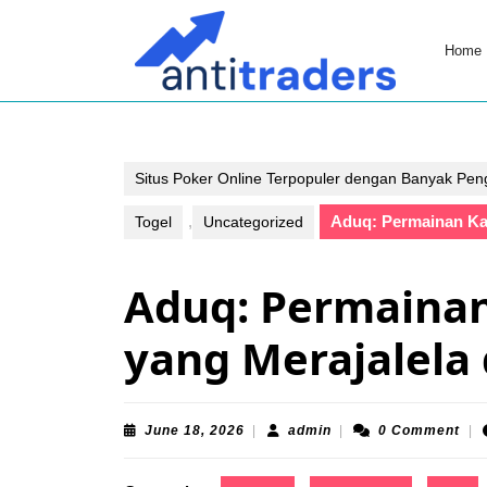
Skip
to
Home
content
Skip
to
content
Situs Poker Online Terpopuler dengan Banyak Pe
,
Aduq: Permainan Kart
Togel
Uncategorized
Aduq: Permainan
yang Merajalela 
June
admin
June 18, 2026
|
admin
|
0 Comment
|
18,
2026