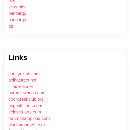
pkv
situs pkv
bandarqq
bandarqq
qq
Links
saucyukiah.com
beikastreet.net
filmizlettir.net
ourmultiworlds.com
cooncreekclub.org
pegpufftimes.com
celestia-arts.com
forumchampions.com
bluebargames.com