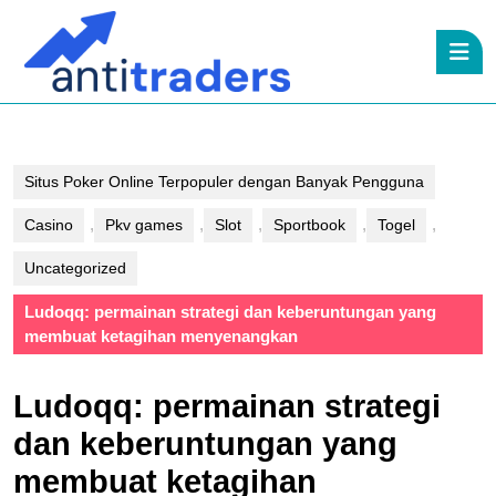
Skip
to
O
content
B
Skip
to
content
Situs Poker Online Terpopuler dengan Banyak Pengguna
,
,
,
,
,
Casino
Pkv games
Slot
Sportbook
Togel
Uncategorized
Ludoqq: permainan strategi dan keberuntungan yang
membuat ketagihan menyenangkan
Ludoqq: permainan strategi
dan keberuntungan yang
membuat ketagihan