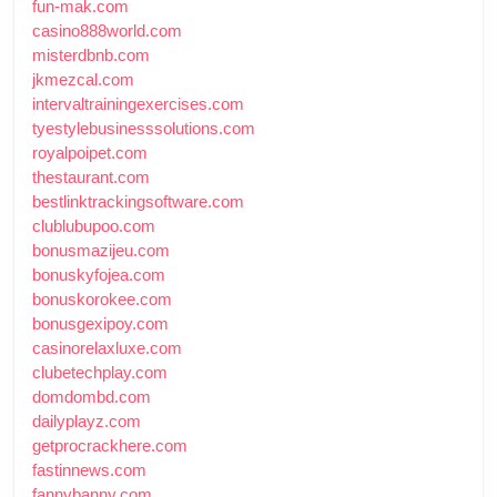
fun-mak.com
casino888world.com
misterdbnb.com
jkmezcal.com
intervaltrainingexercises.com
tyestylebusinesssolutions.com
royalpoipet.com
thestaurant.com
bestlinktrackingsoftware.com
clublubupoo.com
bonusmazijeu.com
bonuskyfojea.com
bonuskorokee.com
bonusgexipoy.com
casinorelaxluxe.com
clubetechplay.com
domdombd.com
dailyplayz.com
getprocrackhere.com
fastinnews.com
fannybanny.com