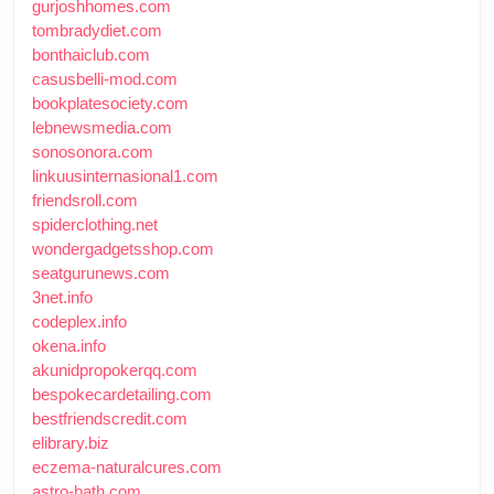
gurjoshhomes.com
tombradydiet.com
bonthaiclub.com
casusbelli-mod.com
bookplatesociety.com
lebnewsmedia.com
sonosonora.com
linkuusinternasional1.com
friendsroll.com
spiderclothing.net
wondergadgetsshop.com
seatgurunews.com
3net.info
codeplex.info
okena.info
akunidpropokerqq.com
bespokecardetailing.com
bestfriendscredit.com
elibrary.biz
eczema-naturalcures.com
astro-bath.com