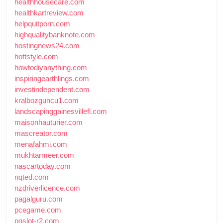
healthhousecare.com
healthkartreview.com
helpquitporn.com
highqualitybanknote.com
hostingnews24.com
hottstyle.com
howtodiyanything.com
inspiringearthlings.com
investindependent.com
kralbozguncu1.com
landscapinggainesvillefl.com
maisonhauturier.com
mascreator.com
menafahmi.com
mukhtarmeer.com
nascartoday.com
nqted.com
nzdriverlicence.com
pagalguru.com
pcegame.com
pgslot-r2.com