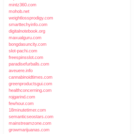
mintz360.com
mohob.net
weightlossprodigy.com
smarttechyinfo.com
digitalnotebook.org
maxualguru.com
bongdasuncity.com
slot-pachi.com
freespinsslot.com
paradisefurballs.com
aveuere.info
cannabinoidtimes.com
greenproductsgui.com
healthconcerning.com
rojgarind.com
fewhour.com
18minutetimer.com
semanticseostars.com
mainstreamzone.com
growmarijuanas.com