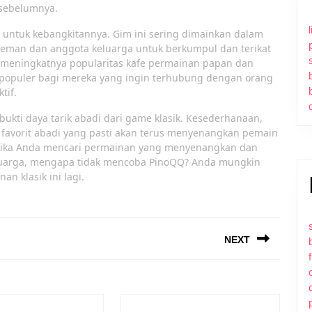
 sebelumnya.
in untuk kebangkitannya. Gim ini sering dimainkan dalam
teman dan anggota keluarga untuk berkumpul dan terikat
meningkatnya popularitas kafe permainan papan dan
n populer bagi mereka yang ingin terhubung dengan orang
tif.
ukti daya tarik abadi dari game klasik. Kesederhanaan,
a favorit abadi yang pasti akan terus menyenangkan pemain
, jika Anda mencari permainan yang menyenangkan dan
luarga, mengapa tidak mencoba PinoQQ? Anda mungkin
n klasik ini lagi.
NEXT
Next
post: