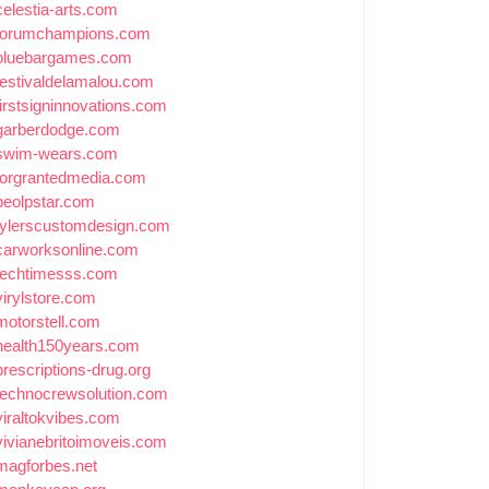
celestia-arts.com
forumchampions.com
bluebargames.com
festivaldelamalou.com
firstsigninnovations.com
ah
garberdodge.com
swim-wears.com
an
forgrantedmedia.com
oQQ
peolpstar.com
tylerscustomdesign.com
carworksonline.com
techtimesss.com
virylstore.com
motorstell.com
health150years.com
prescriptions-drug.org
technocrewsolution.com
viraltokvibes.com
vivianebritoimoveis.com
magforbes.net