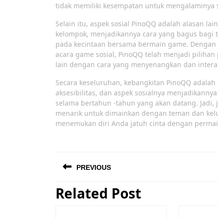
tidak memiliki kesempatan untuk mengalaminya
Selain itu, aspek sosial PinoQQ adalah alasan la
kelompok, menjadikannya cara yang bagus bagi 
pada kecintaan bersama bermain game. Dengan 
acara game sosial, PinoQQ telah menjadi piliha
lain dengan cara yang menyenangkan dan interak
Secara keseluruhan, kebangkitan PinoQQ adalah b
aksesibilitas, dan aspek sosialnya menjadikanny
selama bertahun -tahun yang akan datang. Jadi
menarik untuk dimainkan dengan teman dan ke
menemukan diri Anda jatuh cinta dengan permaina
Post
PREVIOUS
navigation
Related Post
Previous
post: