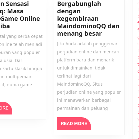
n Sensasi
Bergabunglah
q: Masa
dengan
 Game Online
kegembiraan
Rasakan
Tiba
MaindominoQQ dan
Sensasi
Bergabungl
menang besar
ital yang serba cepat
Sumoqq:
dengan
Jika Anda adalah penggemar
online telah menjadi
Masa
kegembira
perjudian online dan mencari
buran yang populer
Depan
Maindomin
platform baru dan menarik
a usia. Dari
Game
dan
untuk dimainkan, tidak
 kartu klasik hingga
Online
menang
terlihat lagi dari
an multipemain
Telah
besar
Tiba
MaindominoQQ. Situs
sif, dunia game
perjudian online yang populer
ini menawarkan berbagai
READ
permainan dan peluang
ORE
MORE
READ
READ MORE
MORE