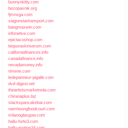
bunnynkitty.com
bezopasnik.org
fjmnxga.com
saigonstartransport.com
bangmaxwin.com
infonetive.com
epictacoshop.com
biopuraskinserum.com
californiafinances.info
canadafinance.info
nevadamoney.info
rimene.com
ledepanneur-pigalle.com
dvd-digest.net
theartistsmarketnola.com
chiranaplus.biz
stackspancakebar.com
namheongfoodcourt.com
milanoglasgow.com
hallu-forte3.com
hallu-motion24.com