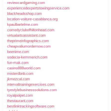
reviewcardgaming.com
experiencedexpertstowingservice.com
blackheadsshop.com
location-voiture-casablanca.org
kpaulbartelme.com
comedyclubofhiltonhead.com
virtualartsassistant.com
theprimeinfographics.com
cheapvaliumordernow.com
beenime.com
sodecia-kemmerich.com
fun-mak.com
casino888world.com
misterdbnb.com
jkmezcal.com
intervaltrainingexercises.com
tyestylebusinesssolutions.com
royalpoipet.com
thestaurant.com
bestlinktrackingsoftware.com