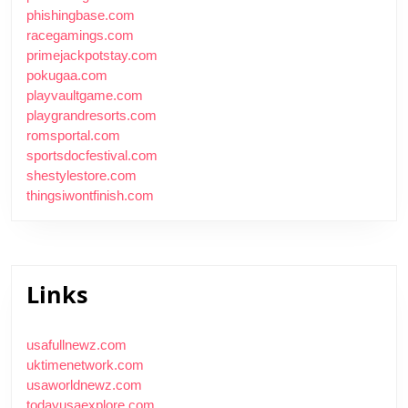
phishingbase.com
racegamings.com
primejackpotstay.com
pokugaa.com
playvaultgame.com
playgrandresorts.com
romsportal.com
sportsdocfestival.com
shestylestore.com
thingsiwontfinish.com
Links
usafullnewz.com
uktimenetwork.com
usaworldnewz.com
todayusaexplore.com