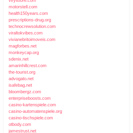
virylstore.com
motorstell.com
health150years.com
prescriptions-drug.org
technocrewsolution.com
viraltokvibes.com
vivianebritoimoveis.com
magforbes.net
monkeycap.org
sdenix.net
amarinhillcrest.com
the-tourist.org
advogato.net
isafebag.net
bloombergz.com
enterpriseboosts.com
casino-kartenspiele.com
casino-automatenspiele.org
casino-tischspiele.com
otbody.com
jamestrust.net