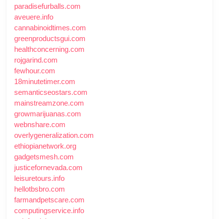
paradisefurballs.com
aveuere.info
cannabinoidtimes.com
greenproductsgui.com
healthconcerning.com
rojgarind.com
fewhour.com
18minutetimer.com
semanticseostars.com
mainstreamzone.com
growmarijuanas.com
webnshare.com
overlygeneralization.com
ethiopianetwork.org
gadgetsmesh.com
justicefornevada.com
leisuretours.info
hellotbsbro.com
farmandpetscare.com
computingservice.info