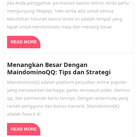
Jika Anda penggemar permainan kasino online, Anda perlu
Mendominasi
mengunjungi Mejaqq. Toko serba ada untuk semua
Meja
kebutuhan hiburan kasino Anda ini adalah tempat yang
dengan
tepat untuk mendominasi meja dan menang besar.
Mejaqq:
Toko
READ
READ MORE
Serba
MORE
Ada
untuk
Menangkan Besar Dengan
Hiburan
Menang
MaindominoQQ: Tips dan Strategi
Kasino
Besar
MaindominoQQ adalah platform perjudian online populer
Dengan
yang menawarkan berbagai game, termasuk poker, domino
Maindo
qq, dan permainan kartu lainnya. Dengan antarmuka yang
Tips
ramah pengguna dan bonus menarik, MaindominoQQ
dan
adalah favorit di
Strategi
READ
READ MORE
MORE