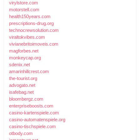
virylstore.com
motorstell.com
health150years.com
prescriptions-drug.org
technocrewsolution.com
viraltokvibes.com
vivianebritoimoveis.com
magforbes.net
monkeycap.org
sdenix.net
amarinhillcrest.com
the-tourist.org
advogato.net
isafebag.net
bloombergz.com
enterpriseboosts.com
casino-kartenspiele.com
casino-automatenspiele.org
casino-tischspiele.com
otbody.com