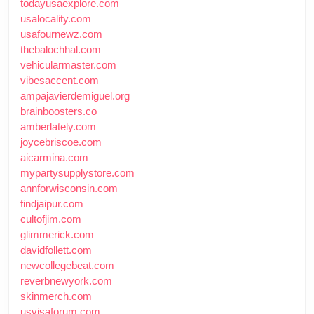
todayusaexplore.com
usalocality.com
usafournewz.com
thebalochhal.com
vehicularmaster.com
vibesaccent.com
ampajavierdemiguel.org
brainboosters.co
amberlately.com
joycebriscoe.com
aicarmina.com
mypartysupplystore.com
annforwisconsin.com
findjaipur.com
cultofjim.com
glimmerick.com
davidfollett.com
newcollegebeat.com
reverbnewyork.com
skinmerch.com
usvisaforum.com