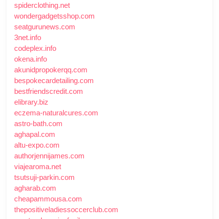
spiderclothing.net
wondergadgetsshop.com
seatgurunews.com
3net.info
codeplex.info
okena.info
akunidpropokerqq.com
bespokecardetailing.com
bestfriendscredit.com
elibrary.biz
eczema-naturalcures.com
astro-bath.com
aghapal.com
altu-expo.com
authorjennijames.com
viajearoma.net
tsutsuji-parkin.com
agharab.com
cheapammousa.com
thepositiveladiessoccerclub.com