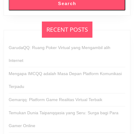
Search
RECENT POSTS
GarudaQQ: Ruang Poker Virtual yang Mengambil alih
Internet
Mengapa IMCQQ adalah Masa Depan Platform Komunikasi
Terpadu
Gemarqq: Platform Game Realitas Virtual Terbaik
Temukan Dunia Taipanqqasia yang Seru: Surga bagi Para
Gamer Online