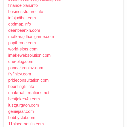
financelplan.info
businessfuture.info
infojudibet.com
cbdmap.info
deanbeanxn.com
matkarajdhanigame.com
popthrone.com
world-slots.com
imakewebsolution.com
che-blog.com
pancakecoinz.com
flyfinley.com
prideconsultation.com
hountinglil.info
chakraaffirmations.net
bestjokes4u.com
lustgurgaon.com
geniejaar.com
bobbyslot.com
11placemoulin.com