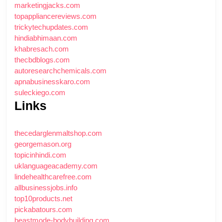
marketingjacks.com
topappliancereviews.com
trickytechupdates.com
hindiabhimaan.com
khabresach.com
thecbdblogs.com
autoresearchchemicals.com
apnabusinesskaro.com
suleckiego.com
Links
thecedarglenmaltshop.com
georgemason.org
topicinhindi.com
uklanguageacademy.com
lindehealthcarefree.com
allbusinessjobs.info
top10products.net
pickabatours.com
beastmode-bodybuilding.com