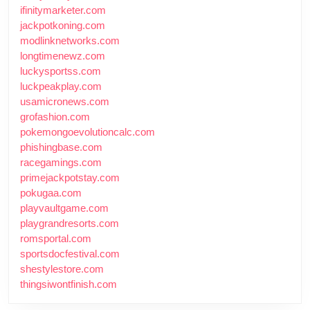
ifinitymarketer.com
jackpotkoning.com
modlinknetworks.com
longtimenewz.com
luckysportss.com
luckpeakplay.com
usamicronews.com
grofashion.com
pokemongoevolutioncalc.com
phishingbase.com
racegamings.com
primejackpotstay.com
pokugaa.com
playvaultgame.com
playgrandresorts.com
romsportal.com
sportsdocfestival.com
shestylestore.com
thingsiwontfinish.com