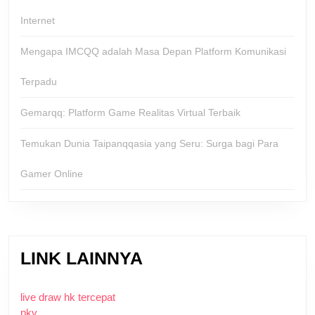
Internet
Mengapa IMCQQ adalah Masa Depan Platform Komunikasi
Terpadu
Gemarqq: Platform Game Realitas Virtual Terbaik
Temukan Dunia Taipanqqasia yang Seru: Surga bagi Para
Gamer Online
LINK LAINNYA
live draw hk tercepat
pkv