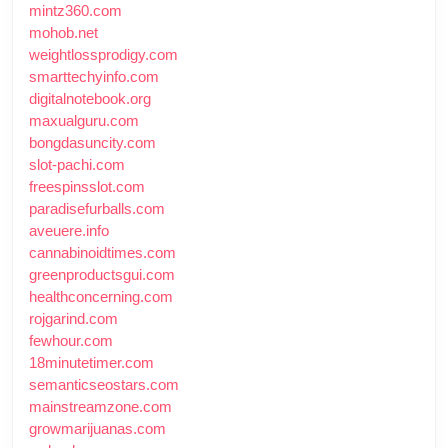
mintz360.com
mohob.net
weightlossprodigy.com
smarttechyinfo.com
digitalnotebook.org
maxualguru.com
bongdasuncity.com
slot-pachi.com
freespinsslot.com
paradisefurballs.com
aveuere.info
cannabinoidtimes.com
greenproductsgui.com
healthconcerning.com
rojgarind.com
fewhour.com
18minutetimer.com
semanticseostars.com
mainstreamzone.com
growmarijuanas.com