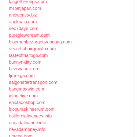
kingofherrings.com
mrbetjapan.com
anewentity.biz
appkuala.com
seo7days.com
pureglowcream.com
bloemenbezorgenvandaag.com
secrettohairgrowth.com
tasteofthaitogo.com
bunnynkitty.com
bezopasnik.org
fjmnxga.com
saigonstartransport.com
bangmaxwin.com
infonetive.com
epictacoshop.com
biopuraskinserum.com
californiafinances.info
canadafinance.info
nevadamoney.info
rimene.com