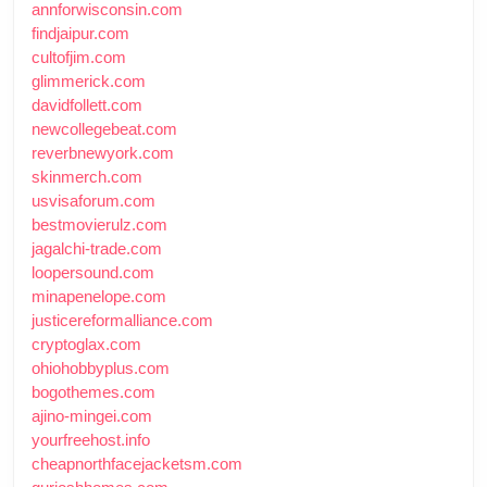
annforwisconsin.com
findjaipur.com
cultofjim.com
glimmerick.com
davidfollett.com
newcollegebeat.com
reverbnewyork.com
skinmerch.com
usvisaforum.com
bestmovierulz.com
jagalchi-trade.com
loopersound.com
minapenelope.com
justicereformalliance.com
cryptoglax.com
ohiohobbyplus.com
bogothemes.com
ajino-mingei.com
yourfreehost.info
cheapnorthfacejacketsm.com