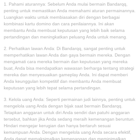
1. Pahami aturannya: Sebelum Anda mulai bermain Bandarqq,
penting untuk memastikan Anda memahami aturan permainannya.
Luangkan waktu untuk membiasakan diri dengan berbagai
kombinasi kartu domino dan cara penilaiannya. Ini akan
membantu Anda membuat keputusan yang lebih baik selama
pertandingan dan meningkatkan peluang Anda untuk menang.
2. Perhatikan lawan Anda: Di Bandarqq, sangat penting untuk
memperhatikan lawan Anda dan gaya bermain mereka. Dengan
mengamati cara mereka bermain dan keputusan yang mereka
buat, Anda bisa mendapatkan wawasan berharga tentang strategi
mereka dan menyesuaikan gameplay Anda. Ini dapat memberi
Anda keunggulan kompetitif dan membantu Anda membuat
keputusan yang lebih tepat selama pertandingan.
3. Kelola uang Anda: Seperti permainan judi lainnya, penting untuk
mengelola uang Anda dengan bijak saat bermain Bandarqq.
Tetapkan anggaran untuk diri Anda sendiri dan patuhi anggaran
tersebut, bahkan jika Anda sedang meraih kemenangan beruntun.
Hindari mengejar kerugian dan hanya bertaruh sesuai
kemampuan Anda. Dengan mengelola uang Anda secara efektif,
Anda dapat memaksimalkan kemenangan dan meminimalkan