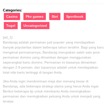
4,
2026
Categories:
Casino
Pkv games
Slot
Sportbook
Togel
Uncategorized
[ad_1]
Bandarqq adalah permainan judi populer yang mendapatkan
banyak popularitas dalam beberapa tahun terakhir. Bagi yang baru
mengenal permainannya, Bandarqq merupakan salah satu jenis
permainan domino yang dimainkan dengan menggunakan
seperangkat kartu domino. Permainan ini biasanya dimainkan
dengan 2-8 pemain, dan tujuannya adalah untuk mendapatkan
total nilai kartu tertinggi di tangan Anda.
Jika Anda ingin mendominasi meja dan menang besar di
Bandarqq, ada beberapa strategi utama yang harus Anda ingat.
Berikut beberapa tip untuk membantu Anda meningkatkan
permainan dan meningkatkan peluang Anda untuk menjadi yang
teratas: