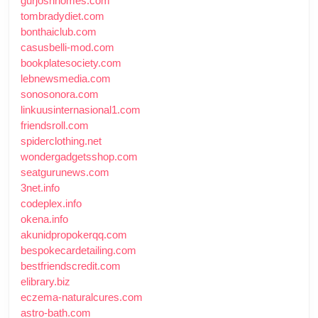
gurjoshhomes.com
tombradydiet.com
bonthaiclub.com
casusbelli-mod.com
bookplatesociety.com
lebnewsmedia.com
sonosonora.com
linkuusinternasional1.com
friendsroll.com
spiderclothing.net
wondergadgetsshop.com
seatgurunews.com
3net.info
codeplex.info
okena.info
akunidpropokerqq.com
bespokecardetailing.com
bestfriendscredit.com
elibrary.biz
eczema-naturalcures.com
astro-bath.com