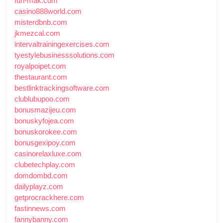
fun-mak.com
casino888world.com
misterdbnb.com
jkmezcal.com
intervaltrainingexercises.com
tyestylebusinesssolutions.com
royalpoipet.com
thestaurant.com
bestlinktrackingsoftware.com
clublubupoo.com
bonusmazijeu.com
bonuskyfojea.com
bonuskorokee.com
bonusgexipoy.com
casinorelaxluxe.com
clubetechplay.com
domdombd.com
dailyplayz.com
getprocrackhere.com
fastinnews.com
fannybanny.com