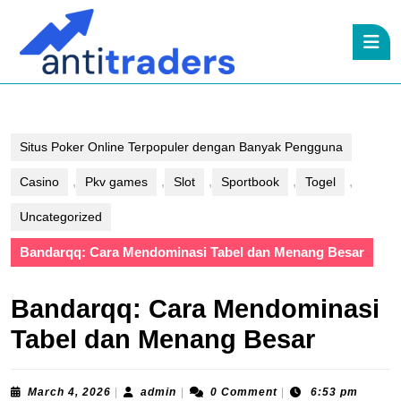
Skip
to
O
content
B
Skip
to
content
Situs Poker Online Terpopuler dengan Banyak Pengguna
,
,
,
,
,
Casino
Pkv games
Slot
Sportbook
Togel
Uncategorized
Bandarqq: Cara Mendominasi Tabel dan Menang Besar
Bandarqq: Cara Mendominasi
Tabel dan Menang Besar
March
admin
March 4, 2026
|
admin
|
0 Comment
|
6:53 pm