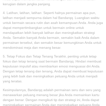
kerugian dalam jangka panjang.
4. Latihan, latihan, latihan: Seperti halnya permainan apa pun,
latihan menjadi sempurna dalam hal Bandarqq. Luangkan waktu
untuk bermain secara rutin dan asah kemampuan Anda. Anda juga
dapat mempertimbangkan untuk bermain online untuk
mendapatkan lebih banyak latihan dan meningkatkan strategi
Anda. Semakin banyak Anda bermain, semakin baik Anda dalam
permainan tersebut, dan semakin besar kemungkinan Anda untuk
mendominasi meja dan menang besar.
5. Tetap Fokus dan Tetap Tenang Terakhir, penting untuk tetap
fokus dan tetap tenang saat bermain Bandarqq. Hindari membuat
keputusan impulsif atau membiarkan emosi menguasai diri Anda.
Dengan tetap tenang dan tenang, Anda dapat membuat keputusan
yang lebih baik dan meningkatkan peluang Anda untuk menjadi
yang teratas.
Kesimpulannya, Bandarqq adalah permainan seru dan seru yang
menawarkan peluang menang besar jika Anda memainkan kartu
dengan benar. Dengan mengikuti tip dan strategi ini, Anda dapat
meningkatkan permainan Anda dan meningkatkan peluang Anda