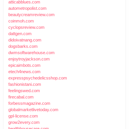
atticabblues.com
autometropolist.com
beautycreamreview.com
coinmoh.com
cyclopsreview.com
dattgen.com
didoivatnang.com
dogsbarks.com
dwmsoftwarehouse.com
enjoytroyjackson.com
epicaimbots.com
etech4news.com
expresspsychedelicsshop.com
fashionistani.com
feelingswed.com
firecabal.com
forbessmagazine.com
globalmarketlivetoday.com
gpl-license.com
grow2every.com
healthhousecare.com