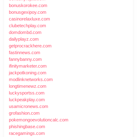
bonuskorokee.com
bonusgexipoy.com
casinorelaxluxe.com
clubetechplay.com
domdombd.com
dailyplayz.com
getprocrackhere.com
fastinnews.com
fannybanny.com
ifinitymarketer.com
jackpotkoning.com
modlinknetworks.com
longtimenewz.com
luckysportss.com
luckpeakplay.com
usamicronews.com
grofashion.com
pokemongoevolutioncalc.com
phishingbase.com
racegamings.com