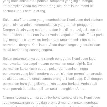
yang melelahkan atau pemain kompetitif yang ingin menguji
keterampilan Anda melawan orang lain, Kemilauqq memiliki
sesuatu untuk semua orang.
Salah satu fitur utama yang membedakan Kemilauqq dari platform
game lainnya adalah antarmukanya yang ramah pengguna.
Dengan desain yang sederhana dan intuitif, menavigasi situs dan
menemukan permainan favorit Anda sangatlah mudah. Tidak perlu
lagi menghabiskan waktu berjam-jam untuk memikirkan cara
bermain – dengan Kemilauqq, Anda dapat langsung beraksi dan
mulai bersenang-senang segera.
Selain antarmukanya yang ramah pengguna, Kemilauqq juga
menawarkan berbagai macam permainan untuk dipilih. Dari
permainan kartu klasik seperti poker dan domino hingga
penawaran yang lebih modern seperti slot dan permainan arcade,
selalu ada sesuatu untuk semua orang di Kemilauqq. Dan dengan
permainan baru yang ditambahkan secara berkala, Anda tidak
akan pernah kehabisan pilihan untuk menghibur Anda.
Namun kesenangannya tidak berhenti sampai di situ. Kemilauqq
juga menawarkan bonus dan promosi menarik untuk membuat