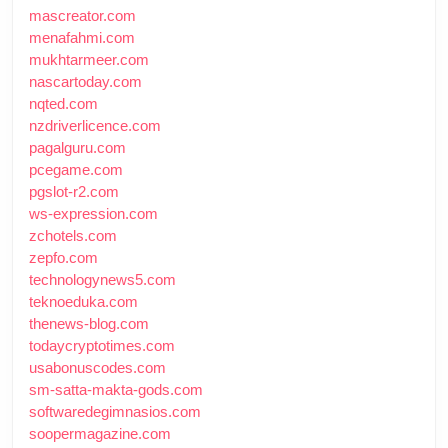
mascreator.com
menafahmi.com
mukhtarmeer.com
nascartoday.com
nqted.com
nzdriverlicence.com
pagalguru.com
pcegame.com
pgslot-r2.com
ws-expression.com
zchotels.com
zepfo.com
technologynews5.com
teknoeduka.com
thenews-blog.com
todaycryptotimes.com
usabonuscodes.com
sm-satta-makta-gods.com
softwaredegimnasios.com
soopermagazine.com