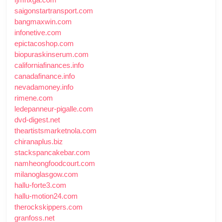
saigonstartransport.com
bangmaxwin.com
infonetive.com
epictacoshop.com
biopuraskinserum.com
californiafinances.info
canadafinance.info
nevadamoney.info
rimene.com
ledepanneur-pigalle.com
dvd-digest.net
theartistsmarketnola.com
chiranaplus.biz
stackspancakebar.com
namheongfoodcourt.com
milanoglasgow.com
hallu-forte3.com
hallu-motion24.com
therockskippers.com
granfoss.net