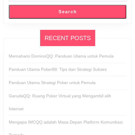
Search
RECENT POSTS
Memahami DominoQQ: Panduan Utama untuk Pemula
Panduan Utama Poker88: Tips dan Strategi Sukses
Panduan Utama Strategi Poker untuk Pemula
GarudaQQ: Ruang Poker Virtual yang Mengambil alih
Internet
Mengapa IMCQQ adalah Masa Depan Platform Komunikasi
Terpadu