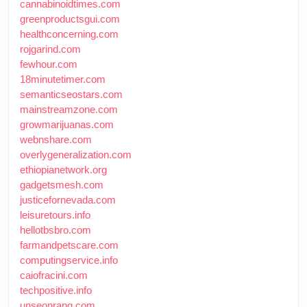
cannabinoidtimes.com
greenproductsgui.com
healthconcerning.com
rojgarind.com
fewhour.com
18minutetimer.com
semanticseostars.com
mainstreamzone.com
growmarijuanas.com
webnshare.com
overlygeneralization.com
ethiopianetwork.org
gadgetsmesh.com
justicefornevada.com
leisuretours.info
hellotbsbro.com
farmandpetscare.com
computingservice.info
caiofracini.com
techpositive.info
unseonrang.com