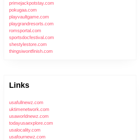
primejackpotstay.com
pokugaa.com
playvaultgame.com
playgrandresorts.com
romsportal.com
sportsdocfestival.com
shestylestore.com
thingsiwontfinish.com
Links
usafullnewz.com
uktimenetwork.com
usaworldnewz.com
todayusaexplore.com
usalocality.com
usafournewz.com