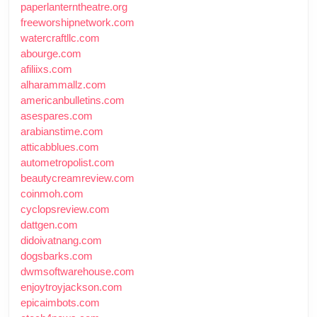
paperlanterntheatre.org
freeworshipnetwork.com
watercraftllc.com
abourge.com
afiliixs.com
alharammallz.com
americanbulletins.com
asespares.com
arabianstime.com
atticabblues.com
autometropolist.com
beautycreamreview.com
coinmoh.com
cyclopsreview.com
dattgen.com
didoivatnang.com
dogsbarks.com
dwmsoftwarehouse.com
enjoytroyjackson.com
epicaimbots.com