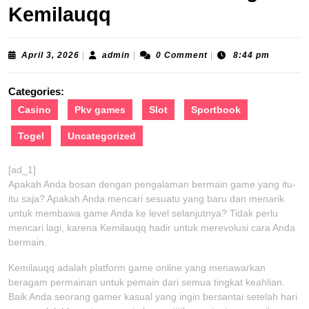
Kemilauqq
April
admin
April 3, 2026
|
admin
|
0 Comment
|
8:44 pm
3,
2026
Categories:
Casino
Pkv games
Slot
Sportbook
Togel
Uncategorized
[ad_1]
Apakah Anda bosan dengan pengalaman bermain game yang itu-
itu saja? Apakah Anda mencari sesuatu yang baru dan menarik
untuk membawa game Anda ke level selanjutnya? Tidak perlu
mencari lagi, karena Kemilauqq hadir untuk merevolusi cara Anda
bermain.
Kemilauqq adalah platform game online yang menawarkan
beragam permainan untuk pemain dari semua tingkat keahlian.
Baik Anda seorang gamer kasual yang ingin bersantai setelah hari