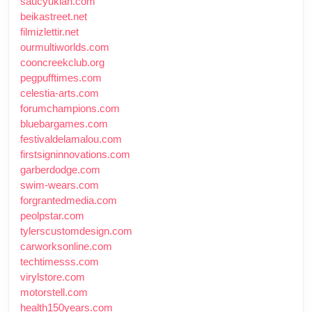
saucyukiah.com
beikastreet.net
filmizlettir.net
ourmultiworlds.com
cooncreekclub.org
pegpufftimes.com
celestia-arts.com
forumchampions.com
bluebargames.com
festivaldelamalou.com
firstsigninnovations.com
garberdodge.com
swim-wears.com
forgrantedmedia.com
peolpstar.com
tylerscustomdesign.com
carworksonline.com
techtimesss.com
virylstore.com
motorstell.com
health150years.com