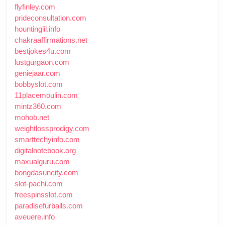
flyfinley.com
prideconsultation.com
hountinglil.info
chakraaffirmations.net
bestjokes4u.com
lustgurgaon.com
geniejaar.com
bobbyslot.com
11placemoulin.com
mintz360.com
mohob.net
weightlossprodigy.com
smarttechyinfo.com
digitalnotebook.org
maxualguru.com
bongdasuncity.com
slot-pachi.com
freespinsslot.com
paradisefurballs.com
aveuere.info