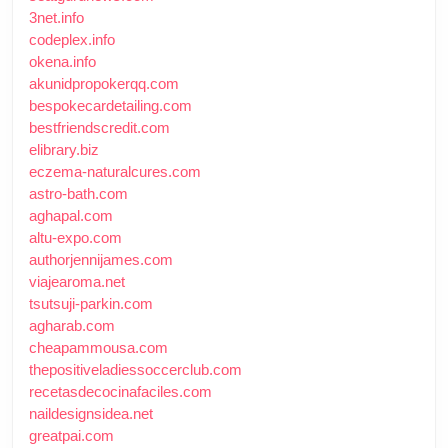
3net.info
codeplex.info
okena.info
akunidpropokerqq.com
bespokecardetailing.com
bestfriendscredit.com
elibrary.biz
eczema-naturalcures.com
astro-bath.com
aghapal.com
altu-expo.com
authorjennijames.com
viajearoma.net
tsutsuji-parkin.com
agharab.com
cheapammousa.com
thepositiveladiessoccerclub.com
recetasdecocinafaciles.com
naildesignsidea.net
greatpai.com