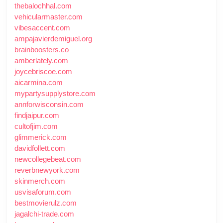
thebalochhal.com
vehicularmaster.com
vibesaccent.com
ampajavierdemiguel.org
brainboosters.co
amberlately.com
joycebriscoe.com
aicarmina.com
mypartysupplystore.com
annforwisconsin.com
findjaipur.com
cultofjim.com
glimmerick.com
davidfollett.com
newcollegebeat.com
reverbnewyork.com
skinmerch.com
usvisaforum.com
bestmovierulz.com
jagalchi-trade.com