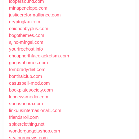
loopersound.com
minapenelope.com
justicereformalliance.com
cryptoglax.com
ohiohobbyplus.com
bogothemes.com
ajino-mingei.com
yourfreehost.info
cheapnorthfacejacketsm.com
gurjoshhomes.com
tombradydiet.com
bonthaiclub.com
casusbelli-mod.com
bookplatesociety.com
lebnewsmedia.com
sonosonora.com
linkuusinternasional1.com
friendsroll.com
spiderclothing.net
wondergadgetsshop.com
seatgurunews.com