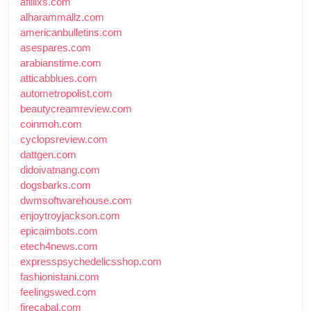
afiliixs.com
alharammallz.com
americanbulletins.com
asespares.com
arabianstime.com
atticabblues.com
autometropolist.com
beautycreamreview.com
coinmoh.com
cyclopsreview.com
dattgen.com
didoivatnang.com
dogsbarks.com
dwmsoftwarehouse.com
enjoytroyjackson.com
epicaimbots.com
etech4news.com
expresspsychedelicsshop.com
fashionistani.com
feelingswed.com
firecabal.com