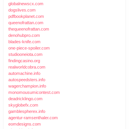
globalnewscx.com
dogslives.com
pdfbookplanet.com
queenofrattan.com
thequeenofrattan.com
denohubpro.com
blades-knife.com
one-piece-spoiler.com
studiooneiota.com
findingcasino.org
realworldcobra.com
automachine.info
autospeedsters.info
wagerchampion.info
monomousumicontest.com
deadricklingo.com
skyglobefx.com
gamblespherex.info
agentur-ramsenthaler.com
eomdesigns.com