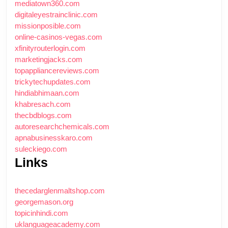
mediatown360.com
digitaleyestrainclinic.com
missionposible.com
online-casinos-vegas.com
xfinityrouterlogin.com
marketingjacks.com
topappliancereviews.com
trickytechupdates.com
hindiabhimaan.com
khabresach.com
thecbdblogs.com
autoresearchchemicals.com
apnabusinesskaro.com
suleckiego.com
Links
thecedarglenmaltshop.com
georgemason.org
topicinhindi.com
uklanguageacademy.com