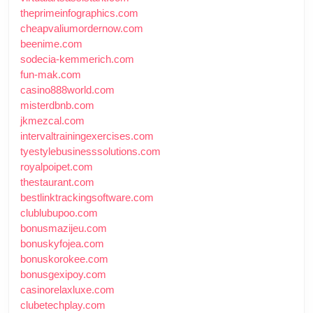
theprimeinfographics.com
cheapvaliumordernow.com
beenime.com
sodecia-kemmerich.com
fun-mak.com
casino888world.com
misterdbnb.com
jkmezcal.com
intervaltrainingexercises.com
tyestylebusinesssolutions.com
royalpoipet.com
thestaurant.com
bestlinktrackingsoftware.com
clublubupoo.com
bonusmazijeu.com
bonuskyfojea.com
bonuskorokee.com
bonusgexipoy.com
casinorelaxluxe.com
clubetechplay.com