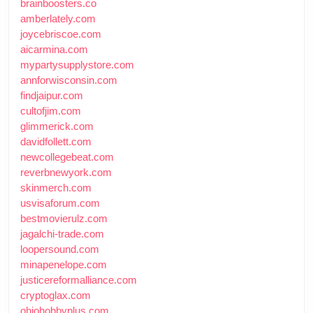
brainboosters.co
amberlately.com
joycebriscoe.com
aicarmina.com
mypartysupplystore.com
annforwisconsin.com
findjaipur.com
cultofjim.com
glimmerick.com
davidfollett.com
newcollegebeat.com
reverbnewyork.com
skinmerch.com
usvisaforum.com
bestmovierulz.com
jagalchi-trade.com
loopersound.com
minapenelope.com
justicereformalliance.com
cryptoglax.com
ohiohobbyplus.com