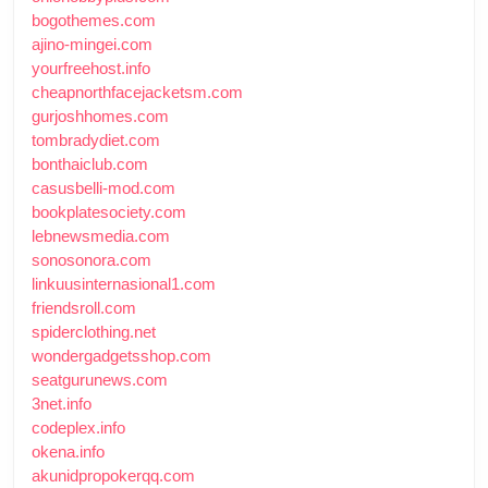
bogothemes.com
ajino-mingei.com
yourfreehost.info
cheapnorthfacejacketsm.com
gurjoshhomes.com
tombradydiet.com
bonthaiclub.com
casusbelli-mod.com
bookplatesociety.com
lebnewsmedia.com
sonosonora.com
linkuusinternasional1.com
friendsroll.com
spiderclothing.net
wondergadgetsshop.com
seatgurunews.com
3net.info
codeplex.info
okena.info
akunidpropokerqq.com