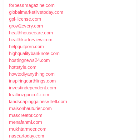
forbessmagazine.com
globalmarketlivetoday.com
gpl-license.com
grow2every.com
healthhousecare.com
healthkartreview.com
helpquitporn.com
highqualitybanknote.com
hostingnews24.com
hottstyle.com
howtodiyanything.com
inspiringearthlings.com
investindependent.com
kralbozguncu1.com
landscapinggainesvillefl.com
maisonhauturier.com
mascreator.com
menafahmi.com
mukhtarmeer.com
nascartoday.com