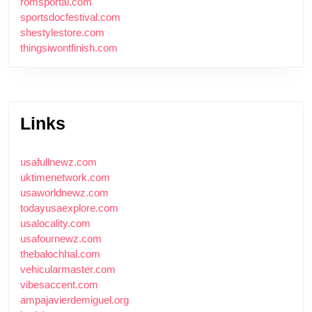
romsportal.com
sportsdocfestival.com
shestylestore.com
thingsiwontfinish.com
Links
usafullnewz.com
uktimenetwork.com
usaworldnewz.com
todayusaexplore.com
usalocality.com
usafournewz.com
thebalochhal.com
vehicularmaster.com
vibesaccent.com
ampajavierdemiguel.org