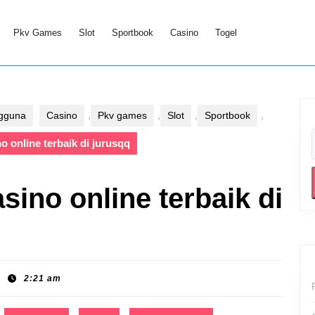
Pkv Games
Slot
Sportbook
Casino
Togel
,
,
,
,
ngguna
Casino
Pkv games
Slot
Sportbook
 online terbaik di jurusqq
ino online terbaik di
|
2:21 am