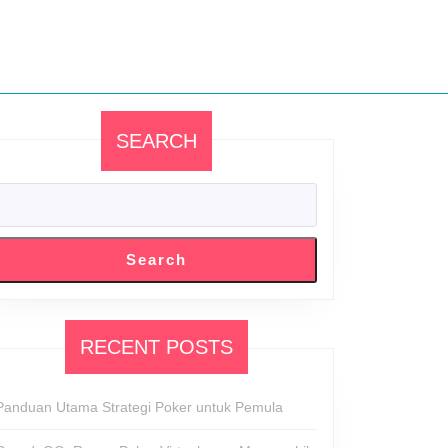
SEARCH
Search
RECENT POSTS
Panduan Utama Strategi Poker untuk Pemula