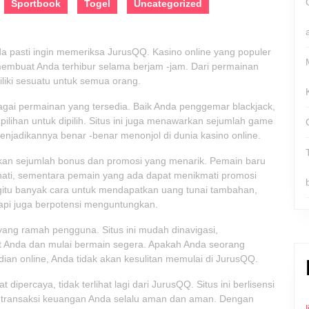
Sportbook
Togel
Uncategorized
 pasti ingin memeriksa JurusQQ. Kasino online yang populer
mbuat Anda terhibur selama berjam -jam. Dari permainan
liki sesuatu untuk semua orang.
agai permainan yang tersedia. Baik Anda penggemar blackjack,
ilihan untuk dipilih. Situs ini juga menawarkan sejumlah game
enjadikannya benar -benar menonjol di dunia kasino online.
kan sejumlah bonus dan promosi yang menarik. Pemain baru
ti, sementara pemain yang ada dapat menikmati promosi
egitu banyak cara untuk mendapatkan uang tunai tambahan,
api juga berpotensi menguntungkan.
yang ramah pengguna. Situs ini mudah dinavigasi,
Anda dan mulai bermain segera. Apakah Anda seorang
ian online, Anda tidak akan kesulitan memulai di JurusQQ.
dipercaya, tidak terlihat lagi dari JurusQQ. Situs ini berlisensi
n transaksi keuangan Anda selalu aman dan aman. Dengan