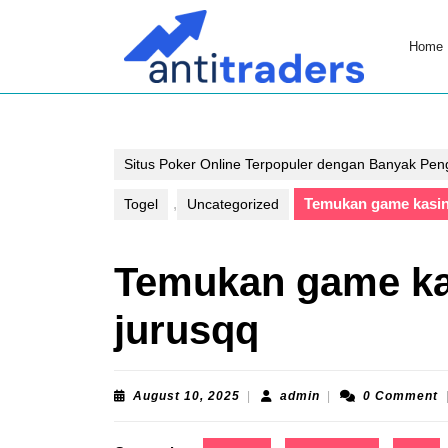
Skip
to
Home
content
Skip
to
content
Situs Poker Online Terpopuler dengan Banyak Pe
,
Temukan game kasino
Togel
Uncategorized
Temukan game kas
jurusqq
August
admin
August 10, 2025
|
admin
|
0 Comment
10,
2025