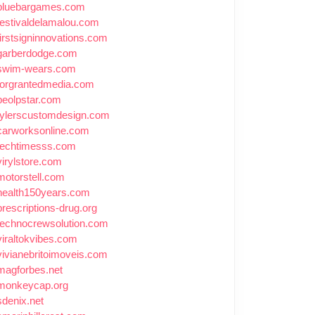
bluebargames.com
festivaldelamalou.com
firstsigninnovations.com
garberdodge.com
swim-wears.com
forgrantedmedia.com
peolpstar.com
tylerscustomdesign.com
carworksonline.com
techtimesss.com
virylstore.com
motorstell.com
health150years.com
prescriptions-drug.org
technocrewsolution.com
viraltokvibes.com
vivianebritoimoveis.com
magforbes.net
monkeycap.org
sdenix.net