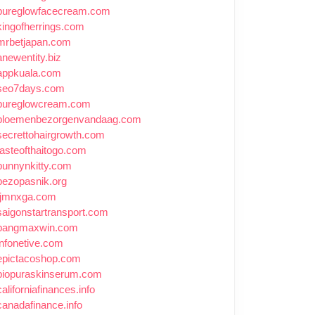
pureglowfacecream.com
kingofherrings.com
mrbetjapan.com
anewentity.biz
appkuala.com
seo7days.com
pureglowcream.com
bloemenbezorgenvandaag.com
secrettohairgrowth.com
tasteofthaitogo.com
bunnynkitty.com
bezopasnik.org
fjmnxga.com
saigonstartransport.com
bangmaxwin.com
infonetive.com
epictacoshop.com
biopuraskinserum.com
californiafinances.info
canadafinance.info