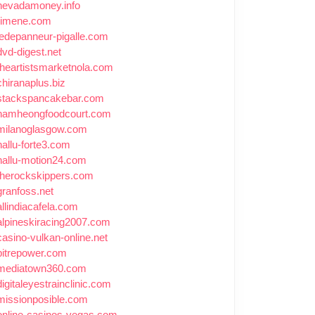
nevadamoney.info
rimene.com
ledepanneur-pigalle.com
dvd-digest.net
theartistsmarketnola.com
chiranaplus.biz
stackspancakebar.com
namheongfoodcourt.com
milanoglasgow.com
hallu-forte3.com
hallu-motion24.com
therockskippers.com
granfoss.net
allindiacafela.com
alpineskiracing2007.com
casino-vulkan-online.net
pitrepower.com
mediatown360.com
digitaleyestrainclinic.com
missionposible.com
online-casinos-vegas.com