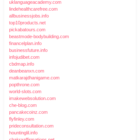
uklanguageacademy.com
lindehealthcarefree.com
allbusinessjobs.info
top10products.net
pickabatours.com
beastmode-bodybuilding.com
financelplan.info
businessfuture.info
infojudibet.com
cbdmap.info
deanbeanxn.com
matkarajdhanigame.com
popthrone.com
world-slots.com
imakewebsolution.com
che-blog.com
pancakecoinz.com
flyfinley.com
prideconsultation.com
hountinglil.info
chakraaffirmations.net