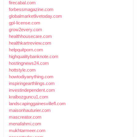
firecabal.com
forbessmagazine.com
globalmarketlivetoday.com
gpl-license.com
grow2every.com
healthhousecare.com
healthkartreview.com
helpquitporn.com
highqualitybanknote.com
hostingnews24.com
hottstyle.com
howtodiyanything.com
inspiringearthlings.com
investindependent.com
kralbozguncu1.com
landscapinggainesvillefl.com
maisonhauturier.com
mascreator.com
menafahmi.com
mukhtarmeer.com