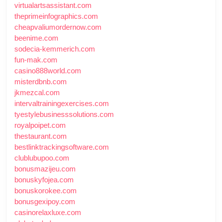
virtualartsassistant.com
theprimeinfographics.com
cheapvaliumordernow.com
beenime.com
sodecia-kemmerich.com
fun-mak.com
casino888world.com
misterdbnb.com
jkmezcal.com
intervaltrainingexercises.com
tyestylebusinesssolutions.com
royalpoipet.com
thestaurant.com
bestlinktrackingsoftware.com
clublubupoo.com
bonusmazijeu.com
bonuskyfojea.com
bonuskorokee.com
bonusgexipoy.com
casinorelaxluxe.com