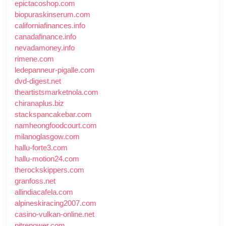
epictacoshop.com
biopuraskinserum.com
californiafinances.info
canadafinance.info
nevadamoney.info
rimene.com
ledepanneur-pigalle.com
dvd-digest.net
theartistsmarketnola.com
chiranaplus.biz
stackspancakebar.com
namheongfoodcourt.com
milanoglasgow.com
hallu-forte3.com
hallu-motion24.com
therockskippers.com
granfoss.net
allindiacafela.com
alpineskiracing2007.com
casino-vulkan-online.net
pitrepower.com