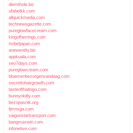
diemthole.biz
ufabetkk.com
allquickmedia.com
technewsgazette.com
pureglowfacecream.com
kingofherrings.com
mrbetjapan.com
anewentity.biz
appkuala.com
seo7days.com
pureglowcream.com
bloemenbezorgenvandaag.com
secrettohairgrowth.com
tasteofthaitogo.com
bunnynkitty.com
bezopasnik.org
fjmnxga.com
saigonstartransport.com
bangmaxwin.com
infonetive.com