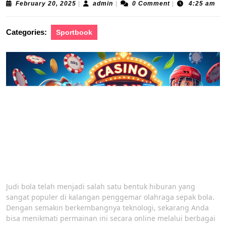
February
admin
February 20, 2025
|
admin
|
0 Comment
|
4:25 am
20,
2025
Categories:
Sportbook
Judi bola telah menjadi salah satu bentuk hiburan yang
sangat populer di kalangan penggemar olahraga sepak bola.
Dengan semakin berkembangnya teknologi, sekarang Anda
bisa menikmati permainan ini secara online melalui berbagai