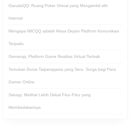
GarudaQQ: Ruang Poker Virtual yang Mengambil alih
Internet
Mengapa IMCQQ adalah Masa Depan Platform Komunikasi
Terpadu
Gemarqq: Platform Game Realitas Virtual Terbaik
Temukan Dunia Taipanqqasia yang Seru: Surga bagi Para
Gamer Online
Satuqq: Melihat Lebih Dekat Fitur-Fitur yang
Membedakannya