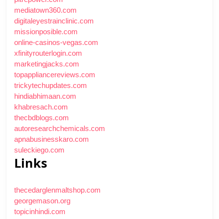
mediatown360.com
digitaleyestrainclinic.com
missionposible.com
online-casinos-vegas.com
xfinityrouterlogin.com
marketingjacks.com
topappliancereviews.com
trickytechupdates.com
hindiabhimaan.com
khabresach.com
thecbdblogs.com
autoresearchchemicals.com
apnabusinesskaro.com
suleckiego.com
Links
thecedarglenmaltshop.com
georgemason.org
topicinhindi.com