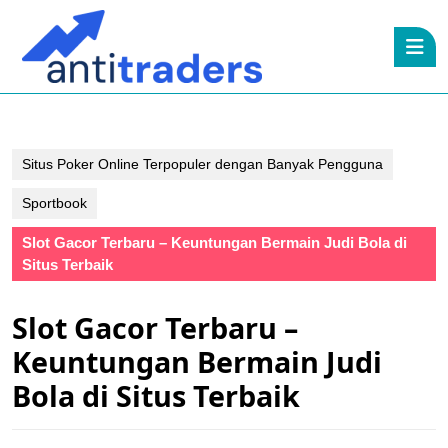
Skip
to
O
content
B
Skip
to
content
Situs Poker Online Terpopuler dengan Banyak Pengguna
Sportbook
Slot Gacor Terbaru – Keuntungan Bermain Judi Bola di
Situs Terbaik
Slot Gacor Terbaru –
Keuntungan Bermain Judi
Bola di Situs Terbaik