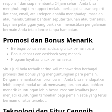
responsif dan siap membantu 24 jam sehari. Anda bisa
menghubungi tim support melalui berbagai saluran seperti
live chat, email, atau telepon apabila menghadapi masalah
atau membutuhkan bantuan seputar taruhan atau transaksi.
Layanan pelanggan yang baik akan memastikan pengalaman
bermain Anda tetap lancar tanpa hambatan.
Promosi dan Bonus Menarik
Berbagai bonus selamat datang untuk pemain baru
Bonus deposit dan cashback yang menarik
Program loyalitas untuk pemain setia
Situs judi bola terbaik sering kali menawarkan berbagai
promosi dan bonus yang menguntungkan para pemain.
Dengan memanfaatkan promosi ini, Anda bisa mendapatkan
lebih banyak modal untuk memasang taruhan atau bahkan
menarik keuntungan lebih besar. Program loyalitas juga
menjadi keuntungan tambahan bagi pemain setia yang terus
bermain di situs tersebut.
Teknologi dan Fitur Canggih