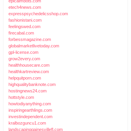
epicaimbots.com
etech4news.com
expresspsychedelicsshop.com
fashionistani.com
feelingswed.com
firecabal.com
forbessmagazine.com
globalmarketlivetoday.com
gpl-license.com
grow2every.com
healthhousecare.com
healthkartreview.com
helpquitporn.com
highqualitybanknote.com
hostingnews24.com
hottstyle.com
howtodiyanything.com
inspiringearthlings.com
investindependent.com
kralbozguncu1.com
landscapinggainesvillefl.com