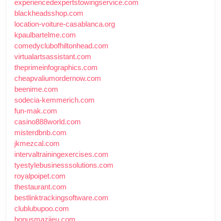
experiencedexpertstowingservice.com
blackheadsshop.com
location-voiture-casablanca.org
kpaulbartelme.com
comedyclubofhiltonhead.com
virtualartsassistant.com
theprimeinfographics.com
cheapvaliumordernow.com
beenime.com
sodecia-kemmerich.com
fun-mak.com
casino888world.com
misterdbnb.com
jkmezcal.com
intervaltrainingexercises.com
tyestylebusinesssolutions.com
royalpoipet.com
thestaurant.com
bestlinktrackingsoftware.com
clublubupoo.com
bonusmazijeu.com