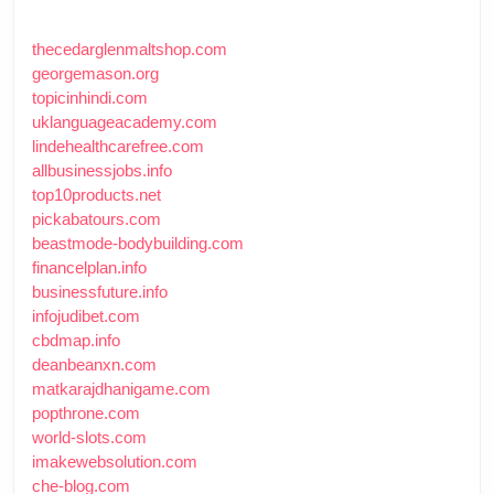
thecedarglenmaltshop.com
georgemason.org
topicinhindi.com
uklanguageacademy.com
lindehealthcarefree.com
allbusinessjobs.info
top10products.net
pickabatours.com
beastmode-bodybuilding.com
financelplan.info
businessfuture.info
infojudibet.com
cbdmap.info
deanbeanxn.com
matkarajdhanigame.com
popthrone.com
world-slots.com
imakewebsolution.com
che-blog.com