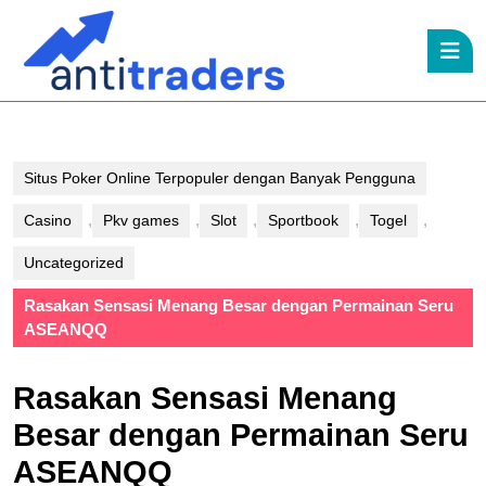
Skip
to
O
content
B
Skip
to
content
Situs Poker Online Terpopuler dengan Banyak Pengguna
,
,
,
,
,
Casino
Pkv games
Slot
Sportbook
Togel
Uncategorized
Rasakan Sensasi Menang Besar dengan Permainan Seru
ASEANQQ
Rasakan Sensasi Menang
Besar dengan Permainan Seru
ASEANQQ