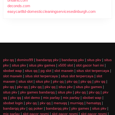
britaintt.com
deconds.com
easycartltd-domesticcleaningservicesedinburgh.com
pkv qq
|
domino99
|
bandarqq pkv
|
bandarqq pkv
|
situs pkv
|
situs
pkv
|
situs pkv
|
situs pkv games
|
x500 slot
|
slot gacor hari ini
|
sbobet wap
|
situs qq
|
pg slot
|
slot maxwin
|
situs slot terpercaya
|
slot maxwin
|
situs slot terpercaya
|
situs slot terpercaya
|
slot
maxwin
|
situs slot
|
situs pkv
|
pkv qq
|
pkv qq
|
pkv qq
|
pkv qq
|
pkv qq
|
pkv qq
|
pkv qq
|
pkv qq
|
situs pkv
|
situs pkv games
|
situs pkv
|
pkv games bandarqq
|
situs pkv
|
pkv qq
|
pkv qq
|
pkv
qq
|
pkv qq
|
slot demo
|
mix parlay
|
mix parlay
|
sbobet wap
|
sbobet login
|
pkv qq
|
pkv qq
|
menuqq
|
murniqq
|
hematqq
|
bandarqq pkv
|
qq poker
|
bandarqq pkv
|
pkv games
|
situs pkv
|
mix parlay
|
slot gacor resmi
|
slot gacor resmi
|
slot gacor resmi
|