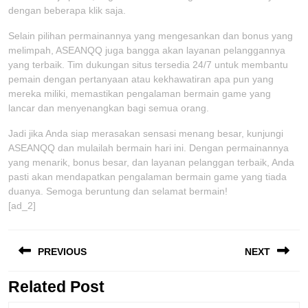
dengan beberapa klik saja.
Selain pilihan permainannya yang mengesankan dan bonus yang
melimpah, ASEANQQ juga bangga akan layanan pelanggannya
yang terbaik. Tim dukungan situs tersedia 24/7 untuk membantu
pemain dengan pertanyaan atau kekhawatiran apa pun yang
mereka miliki, memastikan pengalaman bermain game yang
lancar dan menyenangkan bagi semua orang.
Jadi jika Anda siap merasakan sensasi menang besar, kunjungi
ASEANQQ dan mulailah bermain hari ini. Dengan permainannya
yang menarik, bonus besar, dan layanan pelanggan terbaik, Anda
pasti akan mendapatkan pengalaman bermain game yang tiada
duanya. Semoga beruntung dan selamat bermain!
[ad_2]
Post
PREVIOUS
NEXT
navigation
Related Post
Previous
Next
post:
post: