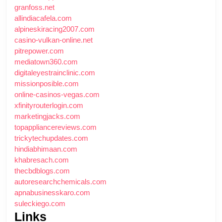
granfoss.net
allindiacafela.com
alpineskiracing2007.com
casino-vulkan-online.net
pitrepower.com
mediatown360.com
digitaleyestrainclinic.com
missionposible.com
online-casinos-vegas.com
xfinityrouterlogin.com
marketingjacks.com
topappliancereviews.com
trickytechupdates.com
hindiabhimaan.com
khabresach.com
thecbdblogs.com
autoresearchchemicals.com
apnabusinesskaro.com
suleckiego.com
Links