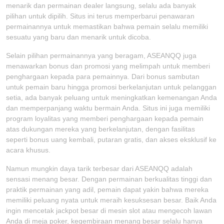
menarik dan permainan dealer langsung, selalu ada banyak
pilihan untuk dipilih. Situs ini terus memperbarui penawaran
permainannya untuk memastikan bahwa pemain selalu memiliki
sesuatu yang baru dan menarik untuk dicoba.
Selain pilihan permainannya yang beragam, ASEANQQ juga
menawarkan bonus dan promosi yang melimpah untuk memberi
penghargaan kepada para pemainnya. Dari bonus sambutan
untuk pemain baru hingga promosi berkelanjutan untuk pelanggan
setia, ada banyak peluang untuk meningkatkan kemenangan Anda
dan memperpanjang waktu bermain Anda. Situs ini juga memiliki
program loyalitas yang memberi penghargaan kepada pemain
atas dukungan mereka yang berkelanjutan, dengan fasilitas
seperti bonus uang kembali, putaran gratis, dan akses eksklusif ke
acara khusus.
Namun mungkin daya tarik terbesar dari ASEANQQ adalah
sensasi menang besar. Dengan permainan berkualitas tinggi dan
praktik permainan yang adil, pemain dapat yakin bahwa mereka
memiliki peluang nyata untuk meraih kesuksesan besar. Baik Anda
ingin mencetak jackpot besar di mesin slot atau mengecoh lawan
Anda di meja poker, kegembiraan menang besar selalu hanya