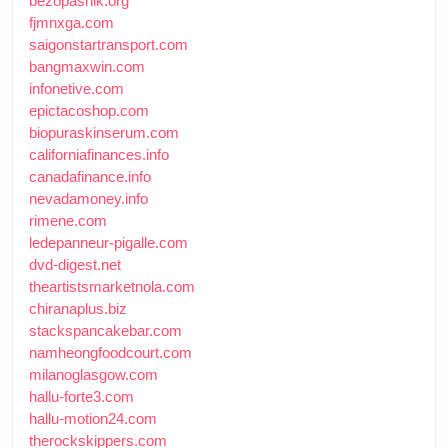
bezopasnik.org
fjmnxga.com
saigonstartransport.com
bangmaxwin.com
infonetive.com
epictacoshop.com
biopuraskinserum.com
californiafinances.info
canadafinance.info
nevadamoney.info
rimene.com
ledepanneur-pigalle.com
dvd-digest.net
theartistsmarketnola.com
chiranaplus.biz
stackspancakebar.com
namheongfoodcourt.com
milanoglasgow.com
hallu-forte3.com
hallu-motion24.com
therockskippers.com