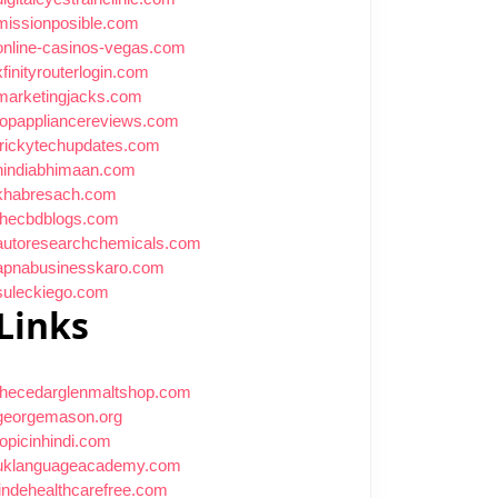
missionposible.com
online-casinos-vegas.com
xfinityrouterlogin.com
marketingjacks.com
topappliancereviews.com
trickytechupdates.com
hindiabhimaan.com
khabresach.com
thecbdblogs.com
autoresearchchemicals.com
apnabusinesskaro.com
suleckiego.com
Links
thecedarglenmaltshop.com
georgemason.org
topicinhindi.com
uklanguageacademy.com
lindehealthcarefree.com