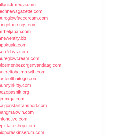
allquickmedia.com
technewsgazette.com
pureglowfacecream.com
kingofherrings.com
mrbetjapan.com
anewentity.biz
appkuala.com
seo7days.com
pureglowcream.com
bloemenbezorgenvandaag.com
secrettohairgrowth.com
tasteofthaitogo.com
bunnynkitty.com
bezopasnik.org
fjmnxga.com
saigonstartransport.com
bangmaxwin.com
infonetive.com
epictacoshop.com
biopuraskinserum.com