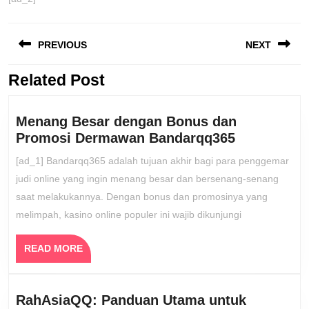
Post
PREVIOUS
NEXT
navigation
Related Post
Previous
Next
post:
post:
Menang Besar dengan Bonus dan
Menang
Promosi Dermawan Bandarqq365
Besar
[ad_1] Bandarqq365 adalah tujuan akhir bagi para penggemar
dengan
judi online yang ingin menang besar dan bersenang-senang
Bonus
saat melakukannya. Dengan bonus dan promosinya yang
dan
melimpah, kasino online populer ini wajib dikunjungi
Promosi
Dermawan
READ
READ MORE
Bandarqq3
MORE
RahAsiaQQ: Panduan Utama untuk