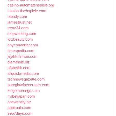
casino-automatenspiele.org
casino-tischspiele.com
otbody.com
jamestrust.net
trenz24.com
skipworking.com
loizbeauty.com
anyconverter.com
timespedia.com
jejakkrismon.com
diemthole.biz
ufabetkk.com
allquickmedia.com
technewsgazette.com
pureglowfacecream.com
kingofherrings.com
mrbetjapan.com
anewentity.biz
appkuala.com
seo7days.com