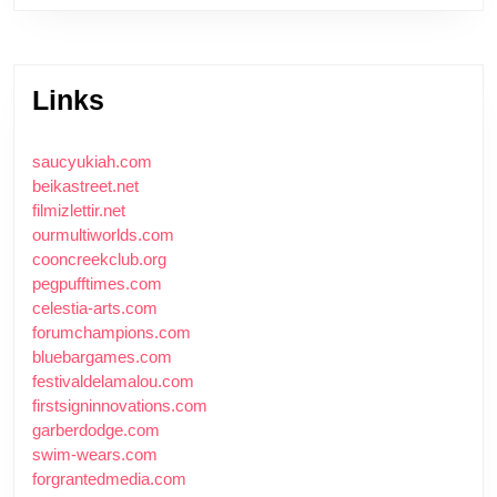
Links
saucyukiah.com
beikastreet.net
filmizlettir.net
ourmultiworlds.com
cooncreekclub.org
pegpufftimes.com
celestia-arts.com
forumchampions.com
bluebargames.com
festivaldelamalou.com
firstsigninnovations.com
garberdodge.com
swim-wears.com
forgrantedmedia.com