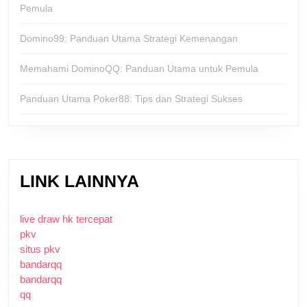
Pemula
Domino99: Panduan Utama Strategi Kemenangan
Memahami DominoQQ: Panduan Utama untuk Pemula
Panduan Utama Poker88: Tips dan Strategi Sukses
LINK LAINNYA
live draw hk tercepat
pkv
situs pkv
bandarqq
bandarqq
qq