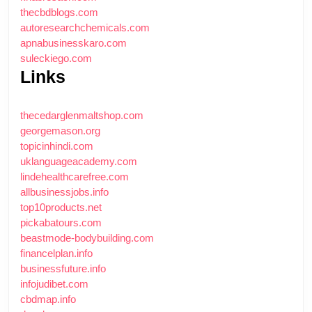
thecbdblogs.com
autoresearchchemicals.com
apnabusinesskaro.com
suleckiego.com
Links
thecedarglenmaltshop.com
georgemason.org
topicinhindi.com
uklanguageacademy.com
lindehealthcarefree.com
allbusinessjobs.info
top10products.net
pickabatours.com
beastmode-bodybuilding.com
financelplan.info
businessfuture.info
infojudibet.com
cbdmap.info