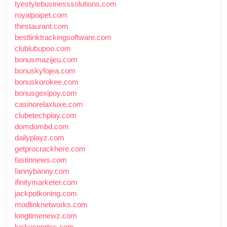
tyestylebusinesssolutions.com
royalpoipet.com
thestaurant.com
bestlinktrackingsoftware.com
clublubupoo.com
bonusmazijeu.com
bonuskyfojea.com
bonuskorokee.com
bonusgexipoy.com
casinorelaxluxe.com
clubetechplay.com
domdombd.com
dailyplayz.com
getprocrackhere.com
fastinnews.com
fannybanny.com
ifinitymarketer.com
jackpotkoning.com
modlinknetworks.com
longtimenewz.com
luckysportss.com