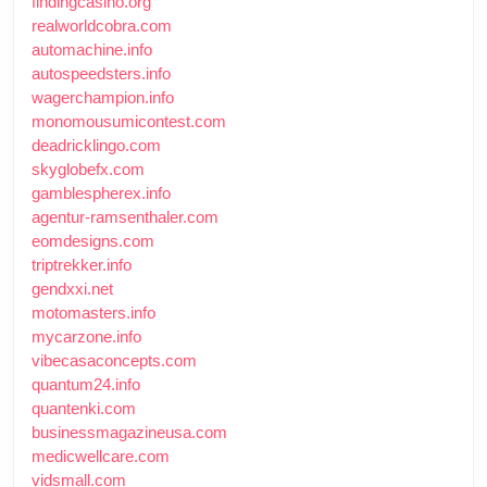
findingcasino.org
realworldcobra.com
automachine.info
autospeedsters.info
wagerchampion.info
monomousumicontest.com
deadricklingo.com
skyglobefx.com
gamblespherex.info
agentur-ramsenthaler.com
eomdesigns.com
triptrekker.info
gendxxi.net
motomasters.info
mycarzone.info
vibecasaconcepts.com
quantum24.info
quantenki.com
businessmagazineusa.com
medicwellcare.com
vidsmall.com