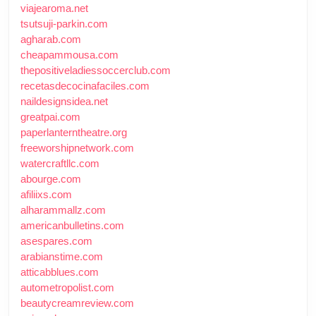
viajearoma.net
tsutsuji-parkin.com
agharab.com
cheapammousa.com
thepositiveladiessoccerclub.com
recetasdecocinafaciles.com
naildesignsidea.net
greatpai.com
paperlanterntheatre.org
freeworshipnetwork.com
watercraftllc.com
abourge.com
afiliixs.com
alharammallz.com
americanbulletins.com
asespares.com
arabianstime.com
atticabblues.com
autometropolist.com
beautycreamreview.com