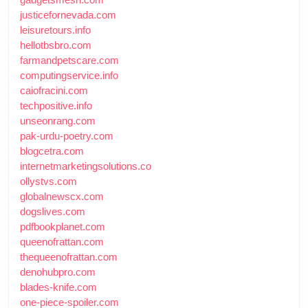
justicefornevada.com
leisuretours.info
hellotbsbro.com
farmandpetscare.com
computingservice.info
caiofracini.com
techpositive.info
unseonrang.com
pak-urdu-poetry.com
blogcetra.com
internetmarketingsolutions.co
ollystvs.com
globalnewscx.com
dogslives.com
pdfbookplanet.com
queenofrattan.com
thequeenofrattan.com
denohubpro.com
blades-knife.com
one-piece-spoiler.com