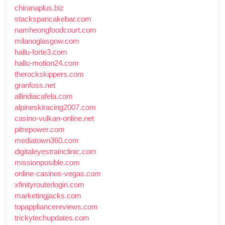
chiranaplus.biz
stackspancakebar.com
namheongfoodcourt.com
milanoglasgow.com
hallu-forte3.com
hallu-motion24.com
therockskippers.com
granfoss.net
allindiacafela.com
alpineskiracing2007.com
casino-vulkan-online.net
pitrepower.com
mediatown360.com
digitaleyestrainclinic.com
missionposible.com
online-casinos-vegas.com
xfinityrouterlogin.com
marketingjacks.com
topappliancereviews.com
trickytechupdates.com