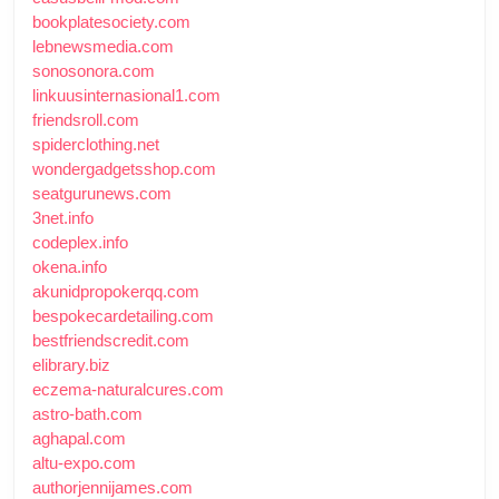
bookplatesociety.com
lebnewsmedia.com
sonosonora.com
linkuusinternasional1.com
friendsroll.com
spiderclothing.net
wondergadgetsshop.com
seatgurunews.com
3net.info
codeplex.info
okena.info
akunidpropokerqq.com
bespokecardetailing.com
bestfriendscredit.com
elibrary.biz
eczema-naturalcures.com
astro-bath.com
aghapal.com
altu-expo.com
authorjennijames.com