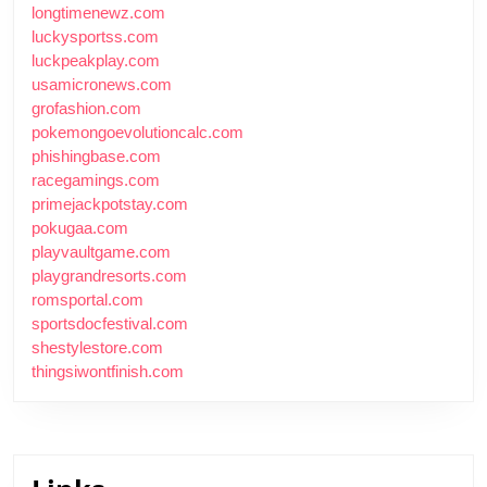
longtimenewz.com
luckysportss.com
luckpeakplay.com
usamicronews.com
grofashion.com
pokemongoevolutioncalc.com
phishingbase.com
racegamings.com
primejackpotstay.com
pokugaa.com
playvaultgame.com
playgrandresorts.com
romsportal.com
sportsdocfestival.com
shestylestore.com
thingsiwontfinish.com