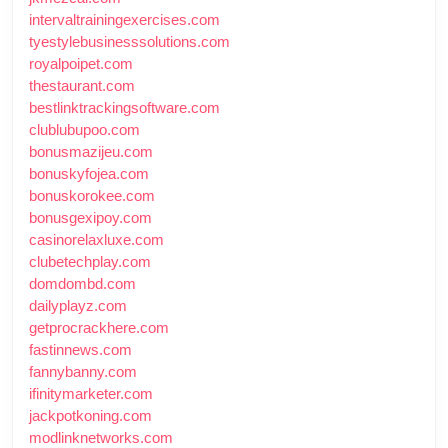
intervaltrainingexercises.com
tyestylebusinesssolutions.com
royalpoipet.com
thestaurant.com
bestlinktrackingsoftware.com
clublubupoo.com
bonusmazijeu.com
bonuskyfojea.com
bonuskorokee.com
bonusgexipoy.com
casinorelaxluxe.com
clubetechplay.com
domdombd.com
dailyplayz.com
getprocrackhere.com
fastinnews.com
fannybanny.com
ifinitymarketer.com
jackpotkoning.com
modlinknetworks.com