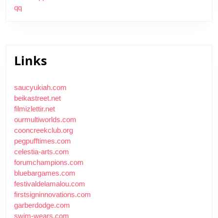
qq
Links
saucyukiah.com
beikastreet.net
filmizlettir.net
ourmultiworlds.com
cooncreekclub.org
pegpufftimes.com
celestia-arts.com
forumchampions.com
bluebargames.com
festivaldelamalou.com
firstsigninnovations.com
garberdodge.com
swim-wears.com