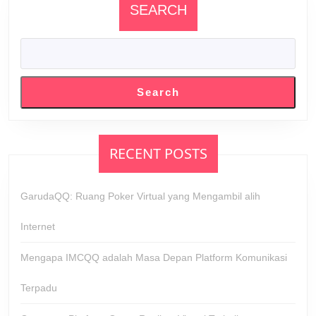
Ter
SEARCH
Search
RECENT POSTS
GarudaQQ: Ruang Poker Virtual yang Mengambil alih
Internet
Mengapa IMCQQ adalah Masa Depan Platform Komunikasi
Terpadu