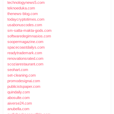
technologynews5.com
teknoeduka.com
thenews-blog.com
todaycryptotimes.com
usabonuscodes.com
sm-satta-makta-gods.com
softwaredegimnasios.com
soopermagazine.com
spacecoastdailys.com
readytrademark.com
renovationsrated.com
scoziarestaurant.com
seohart.com
set-cleaning.com
promodesignai.com
publicistspaper.com
quindaily.com
abosulte.com
aiverse24.com
anubella.com