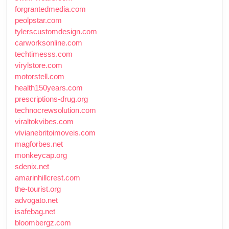
forgrantedmedia.com
peolpstar.com
tylerscustomdesign.com
carworksonline.com
techtimesss.com
virylstore.com
motorstell.com
health150years.com
prescriptions-drug.org
technocrewsolution.com
viraltokvibes.com
vivianebritoimoveis.com
magforbes.net
monkeycap.org
sdenix.net
amarinhillcrest.com
the-tourist.org
advogato.net
isafebag.net
bloombergz.com