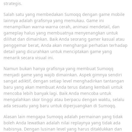
strategis.
Salah satu yang membedakan Sumoqq dengan game mobile
lainnya adalah grafisnya yang memukau. Game ini
menampilkan warna-warna cerah, animasi mendetail, dan
gameplay halus yang membuatnya menyenangkan untuk
dilihat dan dimainkan. Baik Anda seorang gamer kasual atau
penggemar berat, Anda akan menghargai perhatian terhadap
detail yang dicurahkan untuk menciptakan game yang
menarik secara visual ini.
Namun bukan hanya grafisnya yang membuat Sumoqq
menjadi game yang wajib dimainkan. Aspek gimnya sendiri
sangat adiktif, dengan setiap level menghadirkan tantangan
baru yang akan membuat Anda terus datang kembali untuk
mencoba lebih banyak lagi. Baik Anda mencoba untuk
mengalahkan skor tinggi atau berpacu dengan waktu, selalu
ada sesuatu yang baru untuk diperjuangkan di Sumoqq.
Alasan lain mengapa Sumoqq adalah permainan yang tidak
boleh Anda lewatkan adalah nilai replaynya yang tidak ada
habisnya. Dengan lusinan level yang harus ditaklukkan dan