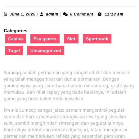
June
admin
June 1, 2026
|
admin
|
0 Comment
|
11:18 am
1,
2026
Categories:
Casino
Pkv games
Slot
Sportbook
Togel
Uncategorized
Sumoqq adalah permainan yang sangat adiktif dan menarik
yang telah menggemparkan dunia permainan. Dengan
gameplaynya yang sederhana namun menantang, grafis yang
memukau, dan nilai replay yang tiada habisnya, ini adalah
game yang tidak boleh Anda lewatkan.
Premis Sumoqq sangat jelas: pemain mengontrol pegulat
sumo dan harus melewati serangkaian level yang semakin
sulit, sambil menghindari rintangan dan pegulat lainnya.
Kontrolnya intuitif dan mudah dipelajari, tetapi menguasai
permainan memerlukan refleks yang cepat dan pemikiran