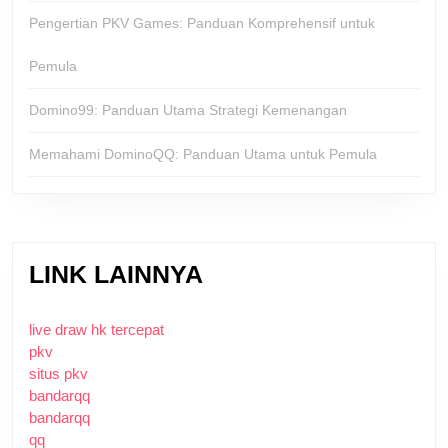
Pengertian PKV Games: Panduan Komprehensif untuk
Pemula
Domino99: Panduan Utama Strategi Kemenangan
Memahami DominoQQ: Panduan Utama untuk Pemula
LINK LAINNYA
live draw hk tercepat
pkv
situs pkv
bandarqq
bandarqq
qq