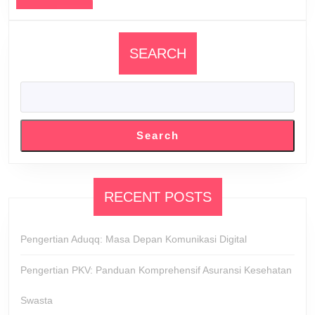
MORE
permainan
tanpa
akhir
SEARCH
Search
RECENT POSTS
Pengertian Aduqq: Masa Depan Komunikasi Digital
Pengertian PKV: Panduan Komprehensif Asuransi Kesehatan
Swasta