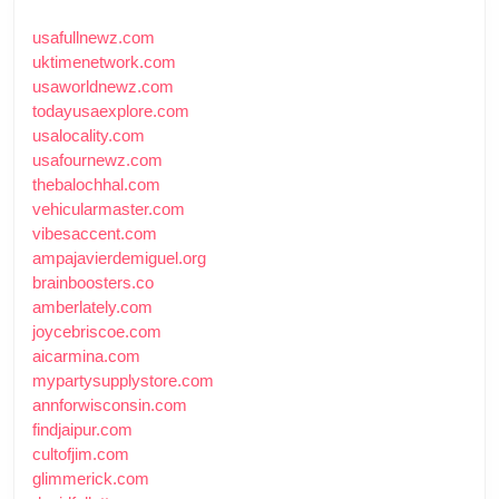
usafullnewz.com
uktimenetwork.com
usaworldnewz.com
todayusaexplore.com
usalocality.com
usafournewz.com
thebalochhal.com
vehicularmaster.com
vibesaccent.com
ampajavierdemiguel.org
brainboosters.co
amberlately.com
joycebriscoe.com
aicarmina.com
mypartysupplystore.com
annforwisconsin.com
findjaipur.com
cultofjim.com
glimmerick.com