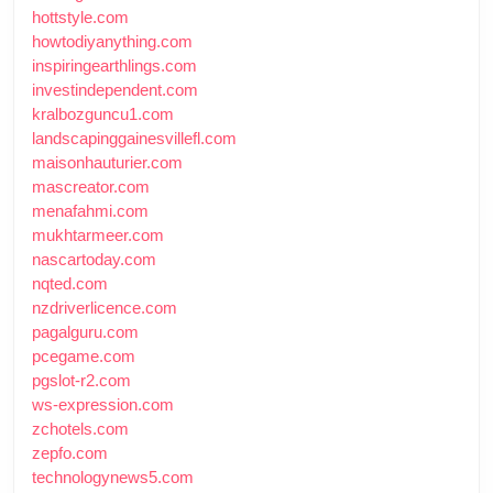
hottstyle.com
howtodiyanything.com
inspiringearthlings.com
investindependent.com
kralbozguncu1.com
landscapinggainesvillefl.com
maisonhauturier.com
mascreator.com
menafahmi.com
mukhtarmeer.com
nascartoday.com
nqted.com
nzdriverlicence.com
pagalguru.com
pcegame.com
pgslot-r2.com
ws-expression.com
zchotels.com
zepfo.com
technologynews5.com