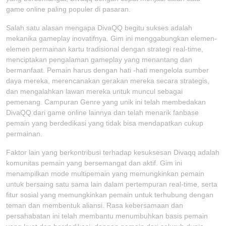
game online paling populer di pasaran.
Salah satu alasan mengapa DivaQQ begitu sukses adalah
mekanika gameplay inovatifnya. Gim ini menggabungkan elemen-
elemen permainan kartu tradisional dengan strategi real-time,
menciptakan pengalaman gameplay yang menantang dan
bermanfaat. Pemain harus dengan hati -hati mengelola sumber
daya mereka, merencanakan gerakan mereka secara strategis,
dan mengalahkan lawan mereka untuk muncul sebagai
pemenang. Campuran Genre yang unik ini telah membedakan
DivaQQ dari game online lainnya dan telah menarik fanbase
pemain yang berdedikasi yang tidak bisa mendapatkan cukup
permainan.
Faktor lain yang berkontribusi terhadap kesuksesan Divaqq adalah
komunitas pemain yang bersemangat dan aktif. Gim ini
menampilkan mode multipemain yang memungkinkan pemain
untuk bersaing satu sama lain dalam pertempuran real-time, serta
fitur sosial yang memungkinkan pemain untuk terhubung dengan
teman dan membentuk aliansi. Rasa kebersamaan dan
persahabatan ini telah membantu menumbuhkan basis pemain