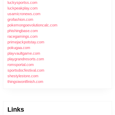
luckysportss.com
luckpeakplay.com
usamicronews.com
grofashion.com
pokemongoevolutioncalc.com
phishingbase.com
racegamings.com
primejackpotstay.com
pokugaa.com
playvaultgame.com
playgrandresorts.com
romsportal.com
sportsdocfestival.com
shestylestore.com
thingsiwontfinish.com
Links