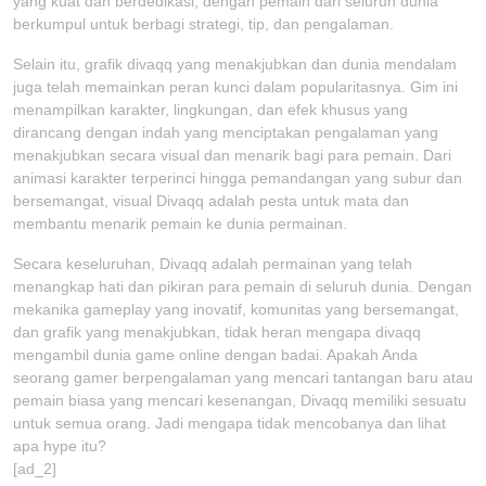
yang kuat dan berdedikasi, dengan pemain dari seluruh dunia
berkumpul untuk berbagi strategi, tip, dan pengalaman.
Selain itu, grafik divaqq yang menakjubkan dan dunia mendalam
juga telah memainkan peran kunci dalam popularitasnya. Gim ini
menampilkan karakter, lingkungan, dan efek khusus yang
dirancang dengan indah yang menciptakan pengalaman yang
menakjubkan secara visual dan menarik bagi para pemain. Dari
animasi karakter terperinci hingga pemandangan yang subur dan
bersemangat, visual Divaqq adalah pesta untuk mata dan
membantu menarik pemain ke dunia permainan.
Secara keseluruhan, Divaqq adalah permainan yang telah
menangkap hati dan pikiran para pemain di seluruh dunia. Dengan
mekanika gameplay yang inovatif, komunitas yang bersemangat,
dan grafik yang menakjubkan, tidak heran mengapa divaqq
mengambil dunia game online dengan badai. Apakah Anda
seorang gamer berpengalaman yang mencari tantangan baru atau
pemain biasa yang mencari kesenangan, Divaqq memiliki sesuatu
untuk semua orang. Jadi mengapa tidak mencobanya dan lihat
apa hype itu?
[ad_2]