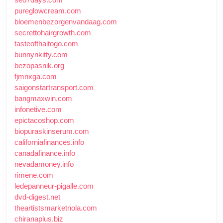
pureglowcream.com
bloemenbezorgenvandaag.com
secrettohairgrowth.com
tasteofthaitogo.com
bunnynkitty.com
bezopasnik.org
fjmnxga.com
saigonstartransport.com
bangmaxwin.com
infonetive.com
epictacoshop.com
biopuraskinserum.com
californiafinances.info
canadafinance.info
nevadamoney.info
rimene.com
ledepanneur-pigalle.com
dvd-digest.net
theartistsmarketnola.com
chiranaplus.biz