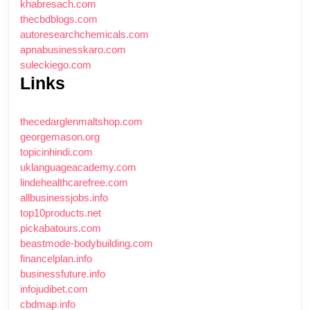
khabresach.com
thecbdblogs.com
autoresearchchemicals.com
apnabusinesskaro.com
suleckiego.com
Links
thecedarglenmaltshop.com
georgemason.org
topicinhindi.com
uklanguageacademy.com
lindehealthcarefree.com
allbusinessjobs.info
top10products.net
pickabatours.com
beastmode-bodybuilding.com
financelplan.info
businessfuture.info
infojudibet.com
cbdmap.info