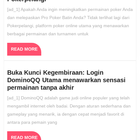
Pro
[ad_1] Apakah Anda ingin meningkatkan permainan poker Anda
Poker
dan melepaskan Pro Poker Batin Anda? Tidak terlihat lagi dari
Batin
Pokerpelangi, platform poker online utama yang menawarkan
Anda
berbagai permainan dan turnamen untuk
dengan
Pokerpelangi
READ
READ MORE
MORE
Buka Kunci Kegembiraan: Login
DominoQQ Utama menawarkan sensasi
Buka
permainan tanpa akhir
Kunci
[ad_1] DominoQQ adalah game judi online populer yang telah
Kegembiraan:
mengambil internet oleh badai. Dengan aturan sederhana dan
Login
gameplay yang menarik, ia dengan cepat menjadi favorit di
DominoQQ
antara para pemain yang
Utama
menawarkan
READ
READ MORE
sensasi