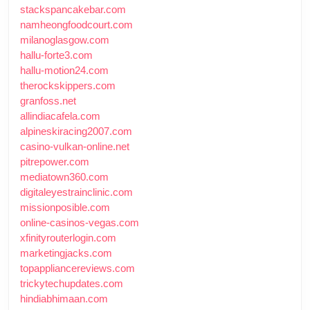
stackspancakebar.com
namheongfoodcourt.com
milanoglasgow.com
hallu-forte3.com
hallu-motion24.com
therockskippers.com
granfoss.net
allindiacafela.com
alpineskiracing2007.com
casino-vulkan-online.net
pitrepower.com
mediatown360.com
digitaleyestrainclinic.com
missionposible.com
online-casinos-vegas.com
xfinityrouterlogin.com
marketingjacks.com
topappliancereviews.com
trickytechupdates.com
hindiabhimaan.com