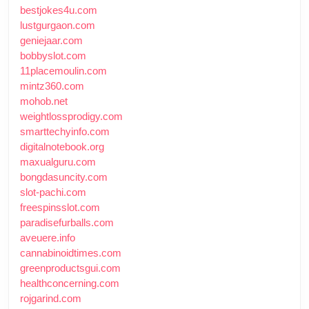
bestjokes4u.com
lustgurgaon.com
geniejaar.com
bobbyslot.com
11placemoulin.com
mintz360.com
mohob.net
weightlossprodigy.com
smarttechyinfo.com
digitalnotebook.org
maxualguru.com
bongdasuncity.com
slot-pachi.com
freespinsslot.com
paradisefurballs.com
aveuere.info
cannabinoidtimes.com
greenproductsgui.com
healthconcerning.com
rojgarind.com