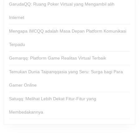
GarudaQQ: Ruang Poker Virtual yang Mengambil alih
Internet
Mengapa IMCQQ adalah Masa Depan Platform Komunikasi
Terpadu
Gemarqq: Platform Game Realitas Virtual Terbaik
Temukan Dunia Taipanqqasia yang Seru: Surga bagi Para
Gamer Online
Satuqq: Melihat Lebih Dekat Fitur-Fitur yang
Membedakannya