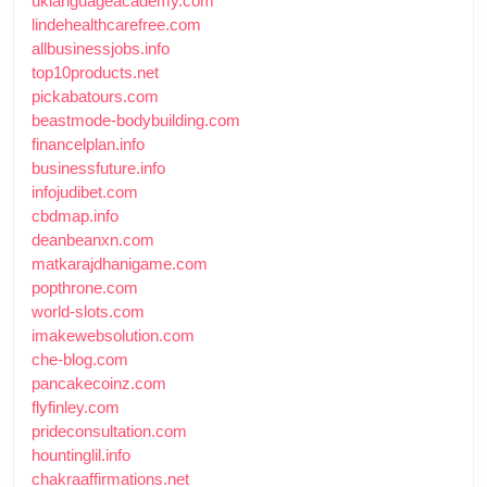
uklanguageacademy.com
lindehealthcarefree.com
allbusinessjobs.info
top10products.net
pickabatours.com
beastmode-bodybuilding.com
financelplan.info
businessfuture.info
infojudibet.com
cbdmap.info
deanbeanxn.com
matkarajdhanigame.com
popthrone.com
world-slots.com
imakewebsolution.com
che-blog.com
pancakecoinz.com
flyfinley.com
prideconsultation.com
hountinglil.info
chakraaffirmations.net