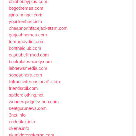
ohiohobbyplus.com
bogothemes.com
ajino-mingei.com
yourfreehost.info
cheapnorthfacejacketsm.com
gurjoshhomes.com
tombradydiet.com
bonthaiclub.com
casusbelli-mod.com
bookplatesociety.com
lebnewsmedia.com
sonosonora.com
linkuusinternasional1.com
friendsroll.com
spiderclothing.net
wondergadgetsshop.com
seatgurunews.com
3net.info
codeplex.info
okena.info
akunidpropokerqq.com