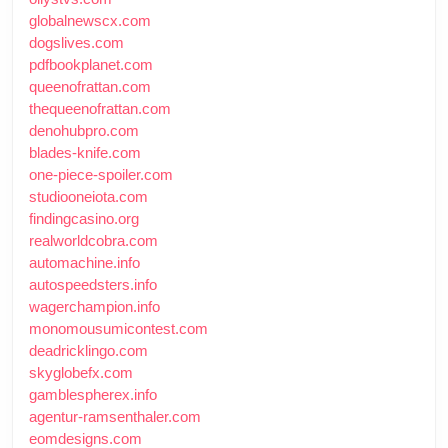
globalnewscx.com
dogslives.com
pdfbookplanet.com
queenofrattan.com
thequeenofrattan.com
denohubpro.com
blades-knife.com
one-piece-spoiler.com
studiooneiota.com
findingcasino.org
realworldcobra.com
automachine.info
autospeedsters.info
wagerchampion.info
monomousumicontest.com
deadricklingo.com
skyglobefx.com
gamblespherex.info
agentur-ramsenthaler.com
eomdesigns.com