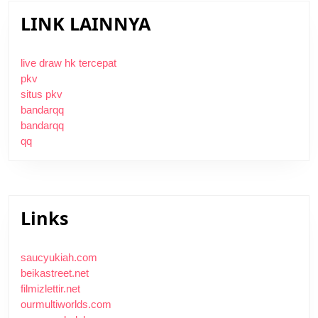
LINK LAINNYA
live draw hk tercepat
pkv
situs pkv
bandarqq
bandarqq
qq
Links
saucyukiah.com
beikastreet.net
filmizlettir.net
ourmultiworlds.com