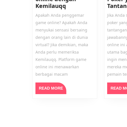
Rasakan
Kemilauqq
Tanta
kegembiraan
Apakah Anda penggemar
Jika Anda
game
game online? Apakah Anda
poker yan
online
menyukai sensasi bersaing
tantangan
dengan
dengan orang lain di dunia
jawabanny
Kemilauqq
virtual? Jika demikian, maka
online ini
Anda perlu memeriksa
utama bag
Kemilauqq. Platform game
ingin men
online ini menawarkan
mereka m
berbagai macam
pemain te
READ
READ MORE
READ M
MORE