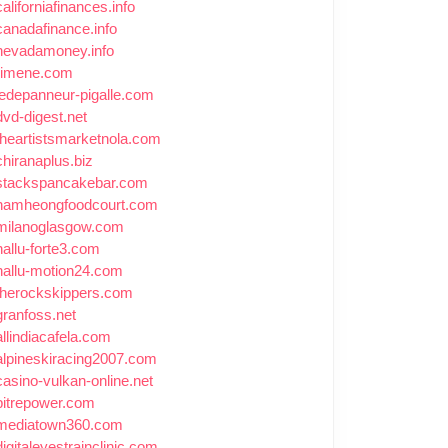
californiafinances.info
canadafinance.info
nevadamoney.info
rimene.com
ledepanneur-pigalle.com
dvd-digest.net
theartistsmarketnola.com
chiranaplus.biz
stackspancakebar.com
namheongfoodcourt.com
milanoglasgow.com
hallu-forte3.com
hallu-motion24.com
therockskippers.com
granfoss.net
allindiacafela.com
alpineskiracing2007.com
casino-vulkan-online.net
pitrepower.com
mediatown360.com
digitaleyestrainclinic.com