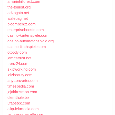
amarinhillcrest.com
the-tourist.org
advogato.net
isafebag.net
bloombergz.com
enterpriseboosts.com
casino-kartenspiele.com
casino-automatenspiele.org
casino-tischspiele.com
otbody.com
jamestrust.net
trenz24.com
skipworking.com
loizbeauty.com
anyconverter.com
timespedia.com
jejakkrismon.com
diemthole.biz
ufabetkk.com
allquickmedia.com
technewsgazette.com