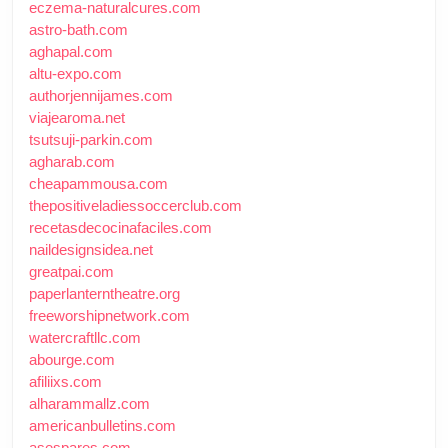
eczema-naturalcures.com
astro-bath.com
aghapal.com
altu-expo.com
authorjennijames.com
viajearoma.net
tsutsuji-parkin.com
agharab.com
cheapammousa.com
thepositiveladiessoccerclub.com
recetasdecocinafaciles.com
naildesignsidea.net
greatpai.com
paperlanterntheatre.org
freeworshipnetwork.com
watercraftllc.com
abourge.com
afiliixs.com
alharammallz.com
americanbulletins.com
asespares.com