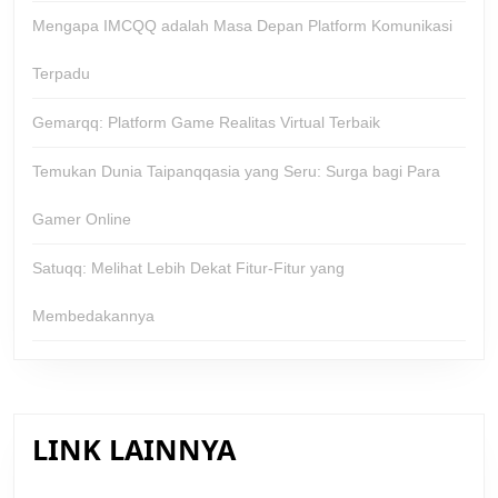
Mengapa IMCQQ adalah Masa Depan Platform Komunikasi
Terpadu
Gemarqq: Platform Game Realitas Virtual Terbaik
Temukan Dunia Taipanqqasia yang Seru: Surga bagi Para
Gamer Online
Satuqq: Melihat Lebih Dekat Fitur-Fitur yang
Membedakannya
LINK LAINNYA