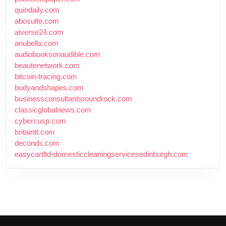
quindaily.com
abosulte.com
aiverse24.com
anubella.com
audiobooksonaudible.com
beautenetwork.com
bitcoin-tracing.com
bodyandshapes.com
businessconsultantsroundrock.com
classicglobalnews.com
cybercusp.com
britaintt.com
deconds.com
easycartltd-domesticcleaningservicesedinburgh.com