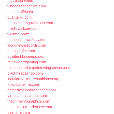
mycarzone.info
vibecasaconcepts.com
quantum24.info
quantenki.com
businessmagazineusa.com
medicwellcare.com
vidsmall.com
businessnews2day.com
worldnewsrecords.com
sterilepro24.com
solidtechbusiness.com
reviewcardgaming.com
experiencedexpertstowingservice.com
blackheadsshop.com
location-voiture-casablanca.org
kpaulbartelme.com
comedyclubofhiltonhead.com
virtualartsassistant.com
theprimeinfographics.com
cheapvaliumordernow.com
beenime.com