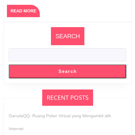
READ
READ MORE
MORE
SEARCH
Search
RECENT POSTS
GarudaQQ: Ruang Poker Virtual yang Mengambil alih
Internet