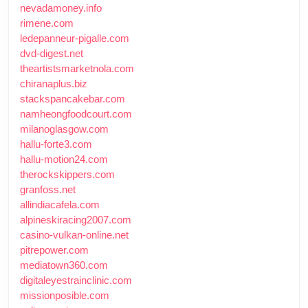
nevadamoney.info
rimene.com
ledepanneur-pigalle.com
dvd-digest.net
theartistsmarketnola.com
chiranaplus.biz
stackspancakebar.com
namheongfoodcourt.com
milanoglasgow.com
hallu-forte3.com
hallu-motion24.com
therockskippers.com
granfoss.net
allindiacafela.com
alpineskiracing2007.com
casino-vulkan-online.net
pitrepower.com
mediatown360.com
digitaleyestrainclinic.com
missionposible.com