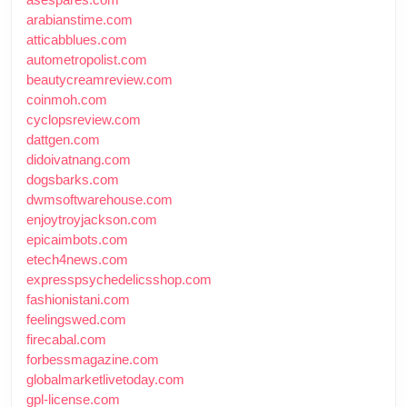
arabianstime.com
atticabblues.com
autometropolist.com
beautycreamreview.com
coinmoh.com
cyclopsreview.com
dattgen.com
didoivatnang.com
dogsbarks.com
dwmsoftwarehouse.com
enjoytroyjackson.com
epicaimbots.com
etech4news.com
expresspsychedelicsshop.com
fashionistani.com
feelingswed.com
firecabal.com
forbessmagazine.com
globalmarketlivetoday.com
gpl-license.com