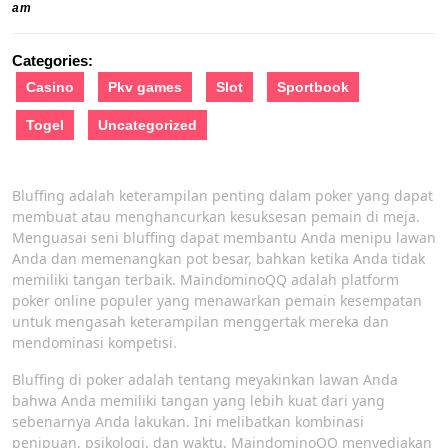
20,
am
2025
Categories:
Casino
Pkv games
Slot
Sportbook
Togel
Uncategorized
Bluffing adalah keterampilan penting dalam poker yang dapat
membuat atau menghancurkan kesuksesan pemain di meja.
Menguasai seni bluffing dapat membantu Anda menipu lawan
Anda dan memenangkan pot besar, bahkan ketika Anda tidak
memiliki tangan terbaik. MaindominoQQ adalah platform
poker online populer yang menawarkan pemain kesempatan
untuk mengasah keterampilan menggertak mereka dan
mendominasi kompetisi.
Bluffing di poker adalah tentang meyakinkan lawan Anda
bahwa Anda memiliki tangan yang lebih kuat dari yang
sebenarnya Anda lakukan. Ini melibatkan kombinasi
penipuan, psikologi, dan waktu. MaindominoQQ menyediakan