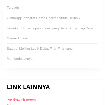
Terpadu
Gemarqq: Platform Game Realitas Virtual Terbaik
Temukan Dunia Taipanqqasia yang Seru: Surga bagi Para
Gamer Online
Satuqq: Melihat Lebih Dekat Fitur-Fitur yang
Membedakannya
LINK LAINNYA
live draw hk tercepat
pkv