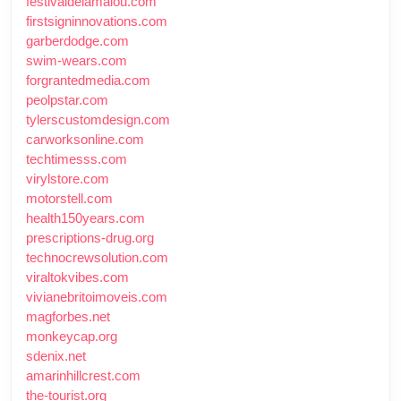
festivaldelamalou.com
firstsigninnovations.com
garberdodge.com
swim-wears.com
forgrantedmedia.com
peolpstar.com
tylerscustomdesign.com
carworksonline.com
techtimesss.com
virylstore.com
motorstell.com
health150years.com
prescriptions-drug.org
technocrewsolution.com
viraltokvibes.com
vivianebritoimoveis.com
magforbes.net
monkeycap.org
sdenix.net
amarinhillcrest.com
the-tourist.org