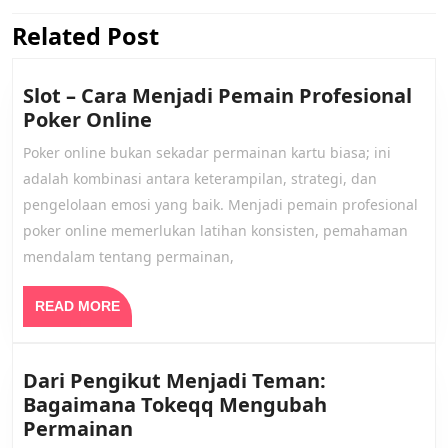
Related Post
Previous
Next
post:
post:
Slot – Cara Menjadi Pemain Profesional
Slot
Poker Online
–
Poker online bukan sekadar permainan kartu biasa; ini
Cara
adalah kombinasi antara keterampilan, strategi, dan
Menjadi
pengelolaan emosi yang baik. Menjadi pemain profesional
Pemain
poker online memerlukan latihan konsisten, pemahaman
Profesional
mendalam tentang permainan,
Poker
Online
READ
READ MORE
MORE
Dari Pengikut Menjadi Teman:
Bagaimana Tokeqq Mengubah
Dari
Permainan