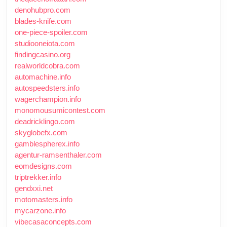
denohubpro.com
blades-knife.com
one-piece-spoiler.com
studiooneiota.com
findingcasino.org
realworldcobra.com
automachine.info
autospeedsters.info
wagerchampion.info
monomousumicontest.com
deadricklingo.com
skyglobefx.com
gamblespherex.info
agentur-ramsenthaler.com
eomdesigns.com
triptrekker.info
gendxxi.net
motomasters.info
mycarzone.info
vibecasaconcepts.com