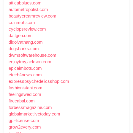
atticabblues.com
autometropolist.com
beautycreamreview.com
coinmoh.com
cyclopsreview.com
dattgen.com
didoivatnang.com
dogsbarks.com
dwmsoftwarehouse.com
enjoytroyjackson.com
epicaimbots.com
etech4news.com
expresspsychedelicsshop.com
fashionistani.com
feelingswed.com
firecabal.com
forbessmagazine.com
globalmarketlivetoday.com
gpl-license.com
grow2every.com