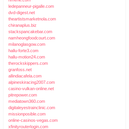
ledepanneur-pigalle.com
dvd-digest.net
theartistsmarketnola.com
chiranaplus.biz
stackspancakebar.com
namheongfoodcourt.com
milanoglasgow.com
hallu-forte3.com
hallu-motion24.com
therockskippers.com
granfoss.net
allindiacafela.com
alpineskiracing2007.com
casino-vulkan-online.net
pitrepower.com
mediatown360.com
digitaleyestrainclinic.com
missionposible.com
online-casinos-vegas.com
xfinityrouterlogin.com