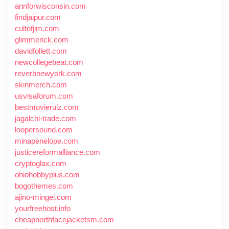
annforwisconsin.com
findjaipur.com
cultofjim.com
glimmerick.com
davidfollett.com
newcollegebeat.com
reverbnewyork.com
skinmerch.com
usvisaforum.com
bestmovierulz.com
jagalchi-trade.com
loopersound.com
minapenelope.com
justicereformalliance.com
cryptoglax.com
ohiohobbyplus.com
bogothemes.com
ajino-mingei.com
yourfreehost.info
cheapnorthfacejacketsm.com