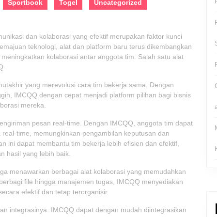
Sportbook
Togel
Uncategorized
munikasi dan kolaborasi yang efektif merupakan faktor kunci
emajuan teknologi, alat dan platform baru terus dikembangkan
ningkatkan kolaborasi antar anggota tim. Salah satu alat
Q.
utakhir yang merevolusi cara tim bekerja sama. Dengan
gih, IMCQQ dengan cepat menjadi platform pilihan bagi bisnis
borasi mereka.
engiriman pesan real-time. Dengan IMCQQ, anggota tim dapat
a real-time, memungkinkan pengambilan keputusan dan
ini dapat membantu tim bekerja lebih efisien dan efektif,
 hasil yang lebih baik.
ga menawarkan berbagai alat kolaborasi yang memudahkan
i berbagi file hingga manajemen tugas, IMCQQ menyediakan
cara efektif dan tetap terorganisir.
an integrasinya. IMCQQ dapat dengan mudah diintegrasikan