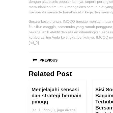
dengan alat bisnis populer lainnya, seperti perang
memudahkan tim untuk mengakses semua alat yang me
membantu menyederhanakan alur kerja dan meningka
Secara keseluruhan, IMCQQ bersiap menjadi masa d
fitur-fitur canggih, antarmuka yang ramah penggu
bekerja lebih efektif dan efisien dibandingkan seb
kolaborasi tim Anda ke tingkat berikutnya, IMCQQ m
[ad_2]
Post
PREVIOUS
navigation
Related Post
Previous
post:
Menjelajahi sensasi
Sisi So
dan strategi bermain
Bagaim
Menjelajahi
pinoqq
Terhub
sensasi
Bersai
[ad_1] PinoQQ, juga dikenal