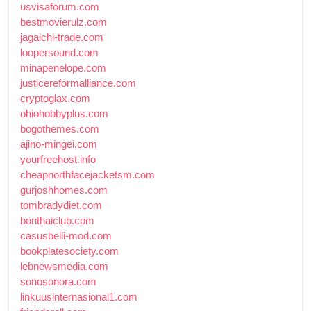
usvisaforum.com
bestmovierulz.com
jagalchi-trade.com
loopersound.com
minapenelope.com
justicereformalliance.com
cryptoglax.com
ohiohobbyplus.com
bogothemes.com
ajino-mingei.com
yourfreehost.info
cheapnorthfacejacketsm.com
gurjoshhomes.com
tombradydiet.com
bonthaiclub.com
casusbelli-mod.com
bookplatesociety.com
lebnewsmedia.com
sonosonora.com
linkuusinternasional1.com