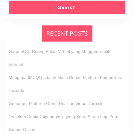
Search
RECENT POSTS
GarudaQQ: Ruang Poker Virtual yang Mengambil alih
Internet
Mengapa IMCQQ adalah Masa Depan Platform Komunikasi
Terpadu
Gemarqq: Platform Game Realitas Virtual Terbaik
Temukan Dunia Taipanqqasia yang Seru: Surga bagi Para
Gamer Online