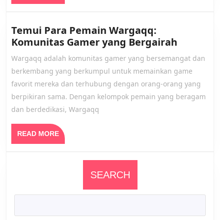
MORE
Temui Para Pemain Wargaqq:
Temui
Komunitas Gamer yang Bergairah
Para
Wargaqq adalah komunitas gamer yang bersemangat dan
Pemain
berkembang yang berkumpul untuk memainkan game
Wargaqq
favorit mereka dan terhubung dengan orang-orang yang
Komunit
berpikiran sama. Dengan kelompok pemain yang beragam
Gamer
dan berdedikasi, Wargaqq
yang
Bergaira
READ
READ MORE
MORE
SEARCH