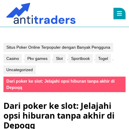
Skip
to
O
content
B
Skip
to
content
Situs Poker Online Terpopuler dengan Banyak Pengguna
,
,
,
,
,
Casino
Pkv games
Slot
Sportbook
Togel
Uncategorized
Dari poker ke slot: Jelajahi opsi hiburan tanpa akhir di
Depoqq
Dari poker ke slot: Jelajahi
opsi hiburan tanpa akhir di
Depoqq