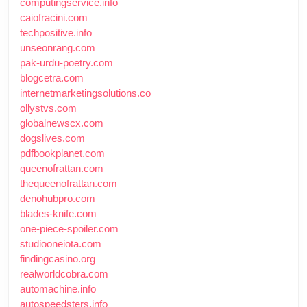
computingservice.info
caiofracini.com
techpositive.info
unseonrang.com
pak-urdu-poetry.com
blogcetra.com
internetmarketingsolutions.co
ollystvs.com
globalnewscx.com
dogslives.com
pdfbookplanet.com
queenofrattan.com
thequeenofrattan.com
denohubpro.com
blades-knife.com
one-piece-spoiler.com
studiooneiota.com
findingcasino.org
realworldcobra.com
automachine.info
autospeedsters.info