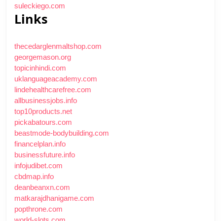
suleckiego.com
Links
thecedarglenmaltshop.com
georgemason.org
topicinhindi.com
uklanguageacademy.com
lindehealthcarefree.com
allbusinessjobs.info
top10products.net
pickabatours.com
beastmode-bodybuilding.com
financelplan.info
businessfuture.info
infojudibet.com
cbdmap.info
deanbeanxn.com
matkarajdhanigame.com
popthrone.com
world-slots.com