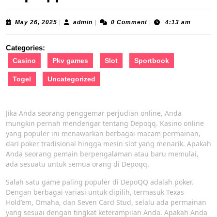
May
admin
May 26, 2025
|
admin
|
0 Comment
|
4:13 am
26,
2025
Categories:
Casino
Pkv games
Slot
Sportbook
Togel
Uncategorized
Jika Anda seorang penggemar perjudian online, Anda
mungkin pernah mendengar tentang Depoqq. Kasino online
yang populer ini menawarkan berbagai macam permainan,
dari poker tradisional hingga mesin slot yang menarik. Apakah
Anda seorang pemain berpengalaman atau baru memulai,
ada sesuatu untuk semua orang di Depoqq.
Salah satu game paling populer di DepoQQ adalah poker.
Dengan berbagai variasi untuk dipilih, termasuk Texas
Hold’em, Omaha, dan Seven Card Stud, selalu ada permainan
yang sesuai dengan tingkat keterampilan Anda. Apakah Anda