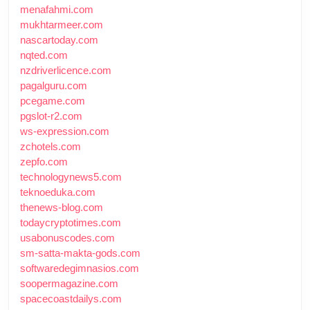
menafahmi.com
mukhtarmeer.com
nascartoday.com
nqted.com
nzdriverlicence.com
pagalguru.com
pcegame.com
pgslot-r2.com
ws-expression.com
zchotels.com
zepfo.com
technologynews5.com
teknoeduka.com
thenews-blog.com
todaycryptotimes.com
usabonuscodes.com
sm-satta-makta-gods.com
softwaredegimnasios.com
soopermagazine.com
spacecoastdailys.com