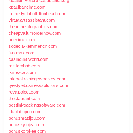
location-voiture-casablanca.org
kpaulbartelme.com
comedyclubofhiltonhead.com
virtualartsassistant.com
theprimeinfographics.com
cheapvaliumordernow.com
beenime.com
sodecia-kemmerich.com
fun-mak.com
casino888world.com
misterdbnb.com
jkmezcal.com
intervaltrainingexercises.com
tyestylebusinesssolutions.com
royalpoipet.com
thestaurant.com
bestlinktrackingsoftware.com
clublubupoo.com
bonusmazijeu.com
bonuskyfojea.com
bonuskorokee.com