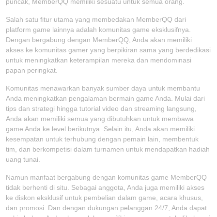
puncak, MemberQQ memiliki sesuatu untuk semua orang.
Salah satu fitur utama yang membedakan MemberQQ dari
platform game lainnya adalah komunitas game eksklusifnya.
Dengan bergabung dengan MemberQQ, Anda akan memiliki
akses ke komunitas gamer yang berpikiran sama yang berdedikasi
untuk meningkatkan keterampilan mereka dan mendominasi
papan peringkat.
Komunitas menawarkan banyak sumber daya untuk membantu
Anda meningkatkan pengalaman bermain game Anda. Mulai dari
tips dan strategi hingga tutorial video dan streaming langsung,
Anda akan memiliki semua yang dibutuhkan untuk membawa
game Anda ke level berikutnya. Selain itu, Anda akan memiliki
kesempatan untuk terhubung dengan pemain lain, membentuk
tim, dan berkompetisi dalam turnamen untuk mendapatkan hadiah
uang tunai.
Namun manfaat bergabung dengan komunitas game MemberQQ
tidak berhenti di situ. Sebagai anggota, Anda juga memiliki akses
ke diskon eksklusif untuk pembelian dalam game, acara khusus,
dan promosi. Dan dengan dukungan pelanggan 24/7, Anda dapat