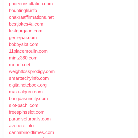
prideconsultation.com
hountinglil.info
chakraaffirmations.net
bestjokes4u.com
lustgurgaon.com
geniejaar.com
bobbyslot.com
11placemoulin.com
mintz360.com
mohob.net
weightlossprodigy.com
smarttechyinfo.com
digitalnotebook.org
maxualguru.com
bongdasuncity.com
slot-pachi.com
freespinsslot.com
paradisefurballs.com
aveuere.info
cannabinoidtimes.com