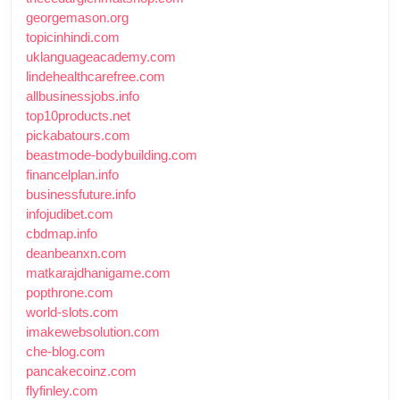
georgemason.org
topicinhindi.com
uklanguageacademy.com
lindehealthcarefree.com
allbusinessjobs.info
top10products.net
pickabatours.com
beastmode-bodybuilding.com
financelplan.info
businessfuture.info
infojudibet.com
cbdmap.info
deanbeanxn.com
matkarajdhanigame.com
popthrone.com
world-slots.com
imakewebsolution.com
che-blog.com
pancakecoinz.com
flyfinley.com