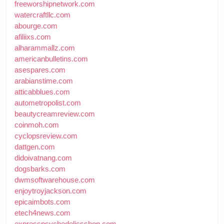
freeworshipnetwork.com
watercraftllc.com
abourge.com
afiliixs.com
alharammallz.com
americanbulletins.com
asespares.com
arabianstime.com
atticabblues.com
autometropolist.com
beautycreamreview.com
coinmoh.com
cyclopsreview.com
dattgen.com
didoivatnang.com
dogsbarks.com
dwmsoftwarehouse.com
enjoytroyjackson.com
epicaimbots.com
etech4news.com
expresspsychedelicsshop.com