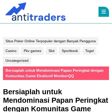
Skip
to
O
content
B
Skip
to
content
Situs Poker Online Terpopuler dengan Banyak Pengguna
,
,
,
,
,
Casino
Pkv games
Slot
Sportbook
Togel
Uncategorized
Bersiaplah untuk Mendominasi Papan Peringkat dengan
Komunitas Game Eksklusif MemberQQ
Bersiaplah untuk
Mendominasi Papan Peringkat
dengan Komunitas Game