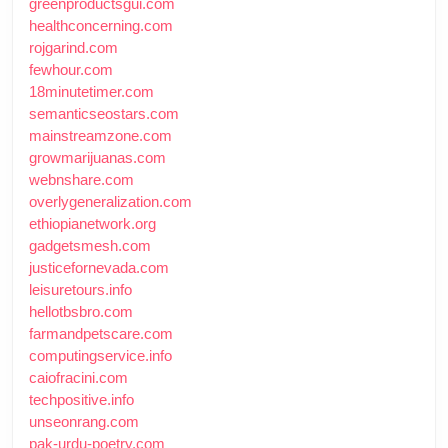
greenproductsgui.com
healthconcerning.com
rojgarind.com
fewhour.com
18minutetimer.com
semanticseostars.com
mainstreamzone.com
growmarijuanas.com
webnshare.com
overlygeneralization.com
ethiopianetwork.org
gadgetsmesh.com
justicefornevada.com
leisuretours.info
hellotbsbro.com
farmandpetscare.com
computingservice.info
caiofracini.com
techpositive.info
unseonrang.com
pak-urdu-poetry.com