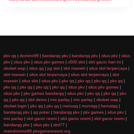
pkv qq
|
domino99
|
bandarqq pkv
|
bandarqq pkv
|
situs pkv
|
situs
pkv
|
situs pkv
|
situs pkv games
|
x500 slot
|
slot gacor hari ini
|
sbobet wap
|
situs qq
|
pg slot
|
slot maxwin
|
situs slot terpercaya
|
slot maxwin
|
situs slot terpercaya
|
situs slot terpercaya
|
slot
maxwin
|
situs slot
|
situs pkv
|
pkv qq
|
pkv qq
|
pkv qq
|
pkv qq
|
pkv qq
|
pkv qq
|
pkv qq
|
pkv qq
|
situs pkv
|
situs pkv games
|
situs pkv
|
pkv games bandarqq
|
situs pkv
|
pkv qq
|
pkv qq
|
pkv
qq
|
pkv qq
|
slot demo
|
mix parlay
|
mix parlay
|
sbobet wap
|
sbobet login
|
pkv qq
|
pkv qq
|
menuqq
|
murniqq
|
hematqq
|
bandarqq pkv
|
qq poker
|
bandarqq pkv
|
pkv games
|
situs pkv
|
mix parlay
|
slot gacor resmi
|
slot gacor resmi
|
slot gacor resmi
|
bandarqq pkv
|
situs pkv
|
slot77
|
maindomino99.pkvgamesresmi.org