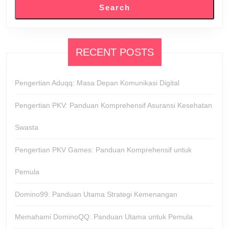
Search
RECENT POSTS
Pengertian Aduqq: Masa Depan Komunikasi Digital
Pengertian PKV: Panduan Komprehensif Asuransi Kesehatan
Swasta
Pengertian PKV Games: Panduan Komprehensif untuk
Pemula
Domino99: Panduan Utama Strategi Kemenangan
Memahami DominoQQ: Panduan Utama untuk Pemula