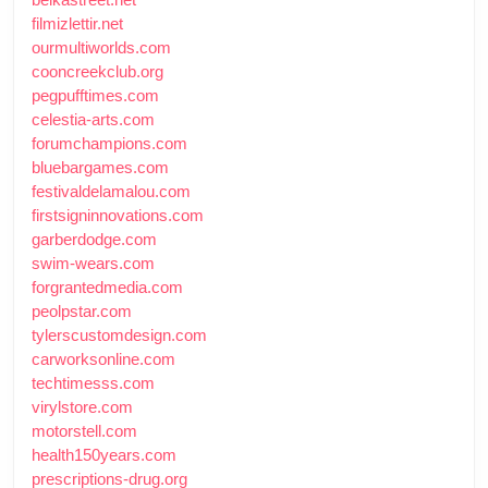
filmizlettir.net
ourmultiworlds.com
cooncreekclub.org
pegpufftimes.com
celestia-arts.com
forumchampions.com
bluebargames.com
festivaldelamalou.com
firstsigninnovations.com
garberdodge.com
swim-wears.com
forgrantedmedia.com
peolpstar.com
tylerscustomdesign.com
carworksonline.com
techtimesss.com
virylstore.com
motorstell.com
health150years.com
prescriptions-drug.org