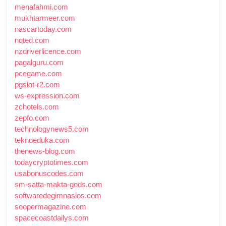
menafahmi.com
mukhtarmeer.com
nascartoday.com
nqted.com
nzdriverlicence.com
pagalguru.com
pcegame.com
pgslot-r2.com
ws-expression.com
zchotels.com
zepfo.com
technologynews5.com
teknoeduka.com
thenews-blog.com
todaycryptotimes.com
usabonuscodes.com
sm-satta-makta-gods.com
softwaredegimnasios.com
soopermagazine.com
spacecoastdailys.com