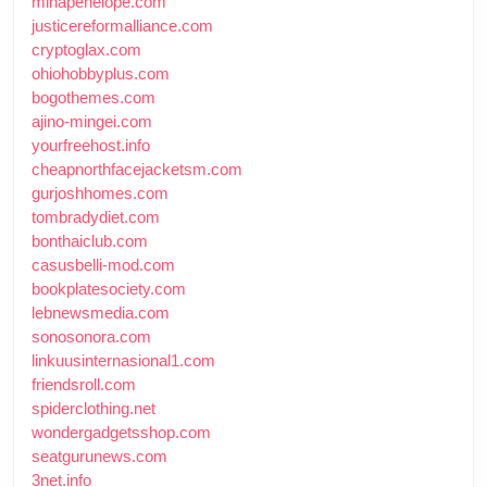
minapenelope.com
justicereformalliance.com
cryptoglax.com
ohiohobbyplus.com
bogothemes.com
ajino-mingei.com
yourfreehost.info
cheapnorthfacejacketsm.com
gurjoshhomes.com
tombradydiet.com
bonthaiclub.com
casusbelli-mod.com
bookplatesociety.com
lebnewsmedia.com
sonosonora.com
linkuusinternasional1.com
friendsroll.com
spiderclothing.net
wondergadgetsshop.com
seatgurunews.com
3net.info