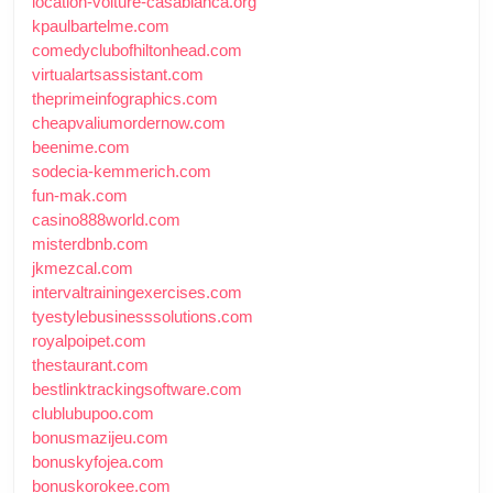
location-voiture-casablanca.org
kpaulbartelme.com
comedyclubofhiltonhead.com
virtualartsassistant.com
theprimeinfographics.com
cheapvaliumordernow.com
beenime.com
sodecia-kemmerich.com
fun-mak.com
casino888world.com
misterdbnb.com
jkmezcal.com
intervaltrainingexercises.com
tyestylebusinesssolutions.com
royalpoipet.com
thestaurant.com
bestlinktrackingsoftware.com
clublubupoo.com
bonusmazijeu.com
bonuskyfojea.com
bonuskorokee.com