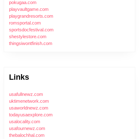
pokugaa.com
playvaultgame.com
playgrandresorts.com
romsportal.com
sportsdocfestival.com
shestylestore.com
thingsiwontfinish.com
Links
usafullnewz.com
uktimenetwork.com
usaworldnewz.com
todayusaexplore.com
usalocality.com
usafournewz.com
thebalochhal.com