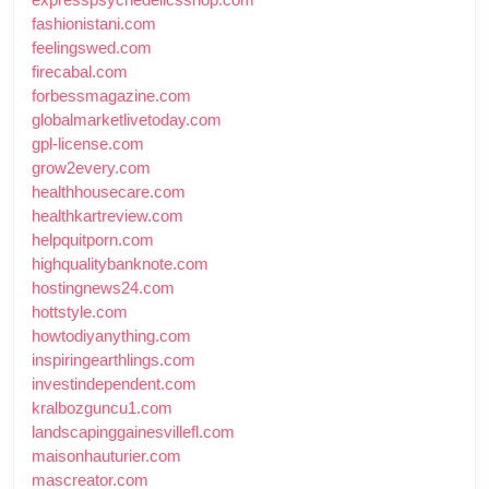
fashionistani.com
feelingswed.com
firecabal.com
forbessmagazine.com
globalmarketlivetoday.com
gpl-license.com
grow2every.com
healthhousecare.com
healthkartreview.com
helpquitporn.com
highqualitybanknote.com
hostingnews24.com
hottstyle.com
howtodiyanything.com
inspiringearthlings.com
investindependent.com
kralbozguncu1.com
landscapinggainesvillefl.com
maisonhauturier.com
mascreator.com