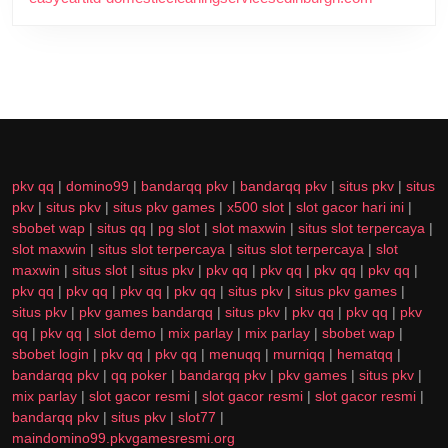
pkv qq
|
domino99
|
bandarqq pkv
|
bandarqq pkv
|
situs pkv
|
situs
pkv
|
situs pkv
|
situs pkv games
|
x500 slot
|
slot gacor hari ini
|
sbobet wap
|
situs qq
|
pg slot
|
slot maxwin
|
situs slot terpercaya
|
slot maxwin
|
situs slot terpercaya
|
situs slot terpercaya
|
slot
maxwin
|
situs slot
|
situs pkv
|
pkv qq
|
pkv qq
|
pkv qq
|
pkv qq
|
pkv qq
|
pkv qq
|
pkv qq
|
pkv qq
|
situs pkv
|
situs pkv games
|
situs pkv
|
pkv games bandarqq
|
situs pkv
|
pkv qq
|
pkv qq
|
pkv
qq
|
pkv qq
|
slot demo
|
mix parlay
|
mix parlay
|
sbobet wap
|
sbobet login
|
pkv qq
|
pkv qq
|
menuqq
|
murniqq
|
hematqq
|
bandarqq pkv
|
qq poker
|
bandarqq pkv
|
pkv games
|
situs pkv
|
mix parlay
|
slot gacor resmi
|
slot gacor resmi
|
slot gacor resmi
|
bandarqq pkv
|
situs pkv
|
slot77
|
maindomino99.pkvgamesresmi.org