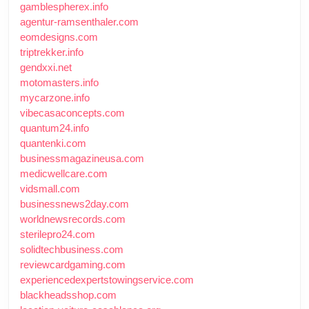
gamblespherex.info
agentur-ramsenthaler.com
eomdesigns.com
triptrekker.info
gendxxi.net
motomasters.info
mycarzone.info
vibecasaconcepts.com
quantum24.info
quantenki.com
businessmagazineusa.com
medicwellcare.com
vidsmall.com
businessnews2day.com
worldnewsrecords.com
sterilepro24.com
solidtechbusiness.com
reviewcardgaming.com
experiencedexpertstowingservice.com
blackheadsshop.com