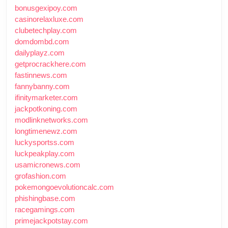
bonusgexipoy.com
casinorelaxluxe.com
clubetechplay.com
domdombd.com
dailyplayz.com
getprocrackhere.com
fastinnews.com
fannybanny.com
ifinitymarketer.com
jackpotkoning.com
modlinknetworks.com
longtimenewz.com
luckysportss.com
luckpeakplay.com
usamicronews.com
grofashion.com
pokemongoevolutioncalc.com
phishingbase.com
racegamings.com
primejackpotstay.com