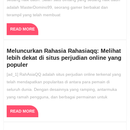
Game
adalah MasterDomino99, seorang gamer berbakat dan
Online
terampil yang telah membuat
READ
READ MORE
MORE
Meluncurkan Rahasia Rahasiaqq: Melihat
lebih dekat di situs perjudian online yang
Meluncurkan
populer
Rahasia
[ad_1] RahAsiaQQ adalah situs perjudian online terkenal yang
Rahasiaqq:
telah mendapatkan popularitas di antara para pemain di
Melihat
seluruh dunia. Dengan desainnya yang ramping, antarmuka
lebih
yang ramah pengguna, dan berbagai permainan untuk
dekat
di
READ
READ MORE
situs
MORE
perjudian
online