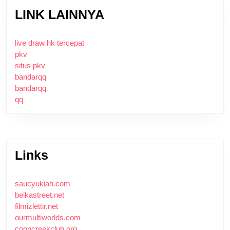
LINK LAINNYA
live draw hk tercepat
pkv
situs pkv
bandarqq
bandarqq
qq
Links
saucyukiah.com
beikastreet.net
filmizlettir.net
ourmultiworlds.com
cooncreekclub.org