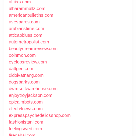
afiliixs.com
alharammallz.com
americanbulletins.com
asespares.com
arabianstime.com
atticabblues.com
autometropolist.com
beautycreamreview.com
coinmoh.com
cyclopsreview.com
dattgen.com
didoivatnang.com
dogsbarks.com
dwmsoftwarehouse.com
enjoytroyjackson.com
epicaimbots.com
etech4news.com
expresspsychedelicsshop.com
fashionistani.com
feelingswed.com
firecabal.com