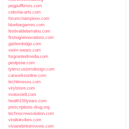
pegpufftimes.com
celestia-arts.com
forumchampions.com
bluebargames.com
festivaldelamalou.com
firstsigninnovations.com
garberdodge.com
swim-wears.com
forgrantedmedia.com
peolpstar.com
tylerscustomdesign.com
carworksonline.com
techtimesss.com
virylstore.com
motorstell.com
health150years.com
prescriptions-drug.org
technocrewsolution.com
viraltokvibes.com
vivianebritoimoveis.com