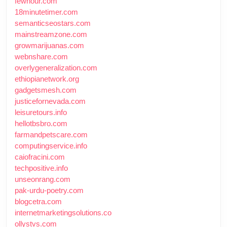
fewhour.com
18minutetimer.com
semanticseostars.com
mainstreamzone.com
growmarijuanas.com
webnshare.com
overlygeneralization.com
ethiopianetwork.org
gadgetsmesh.com
justicefornevada.com
leisuretours.info
hellotbsbro.com
farmandpetscare.com
computingservice.info
caiofracini.com
techpositive.info
unseonrang.com
pak-urdu-poetry.com
blogcetra.com
internetmarketingsolutions.co
ollystvs.com