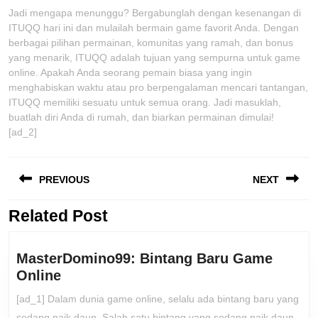
Jadi mengapa menunggu? Bergabunglah dengan kesenangan di
ITUQQ hari ini dan mulailah bermain game favorit Anda. Dengan
berbagai pilihan permainan, komunitas yang ramah, dan bonus
yang menarik, ITUQQ adalah tujuan yang sempurna untuk game
online. Apakah Anda seorang pemain biasa yang ingin
menghabiskan waktu atau pro berpengalaman mencari tantangan,
ITUQQ memiliki sesuatu untuk semua orang. Jadi masuklah,
buatlah diri Anda di rumah, dan biarkan permainan dimulai!
[ad_2]
Post
PREVIOUS
NEXT
navigation
Related Post
Previous
Next
post:
post:
MasterDomino99: Bintang Baru Game
MasterDomino99:
Online
Bintang
[ad_1] Dalam dunia game online, selalu ada bintang baru yang
Baru
sedang naik daun. Salah satu bintang yang sedang naik daun