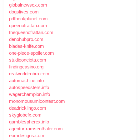
globalnewscx.com
dogslives.com
pdfbookplanet.com
queenofrattan.com
thequeenofrattan.com
denohubpro.com
blades-knife.com
one-piece-spoiler.com
studiooneiota.com
findingcasino.org
realworldcobra.com
automachine.info
autospeedsters.info
wagerchampion.info
monomousumicontest.com
deadricklingo.com
skyglobefx.com
gamblespherex.info
agentur-ramsenthaler.com
eomdesigns.com