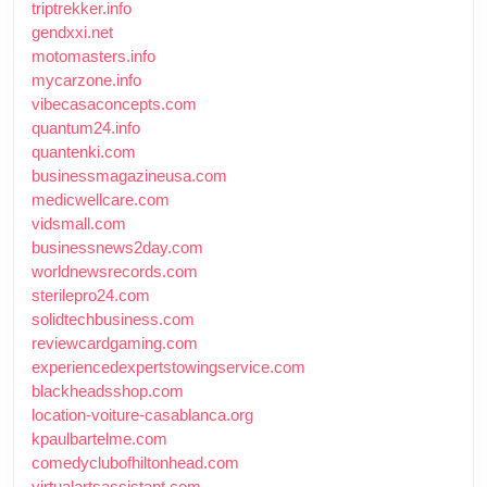
triptrekker.info
gendxxi.net
motomasters.info
mycarzone.info
vibecasaconcepts.com
quantum24.info
quantenki.com
businessmagazineusa.com
medicwellcare.com
vidsmall.com
businessnews2day.com
worldnewsrecords.com
sterilepro24.com
solidtechbusiness.com
reviewcardgaming.com
experiencedexpertstowingservice.com
blackheadsshop.com
location-voiture-casablanca.org
kpaulbartelme.com
comedyclubofhiltonhead.com
virtualartsassistant.com