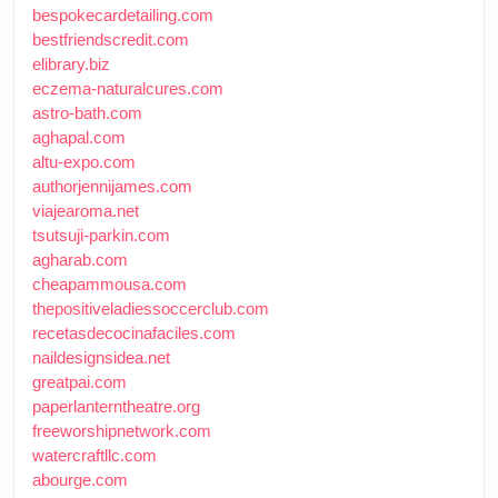
bespokecardetailing.com
bestfriendscredit.com
elibrary.biz
eczema-naturalcures.com
astro-bath.com
aghapal.com
altu-expo.com
authorjennijames.com
viajearoma.net
tsutsuji-parkin.com
agharab.com
cheapammousa.com
thepositiveladiessoccerclub.com
recetasdecocinafaciles.com
naildesignsidea.net
greatpai.com
paperlanterntheatre.org
freeworshipnetwork.com
watercraftllc.com
abourge.com