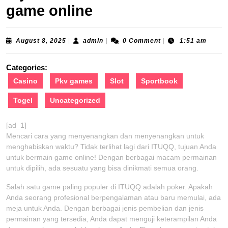
game online
August
admin
August 8, 2025
|
admin
|
0 Comment
|
1:51 am
8,
2025
Categories:
Casino
Pkv games
Slot
Sportbook
Togel
Uncategorized
[ad_1]
Mencari cara yang menyenangkan dan menyenangkan untuk
menghabiskan waktu? Tidak terlihat lagi dari ITUQQ, tujuan Anda
untuk bermain game online! Dengan berbagai macam permainan
untuk dipilih, ada sesuatu yang bisa dinikmati semua orang.
Salah satu game paling populer di ITUQQ adalah poker. Apakah
Anda seorang profesional berpengalaman atau baru memulai, ada
meja untuk Anda. Dengan berbagai jenis pembelian dan jenis
permainan yang tersedia, Anda dapat menguji keterampilan Anda