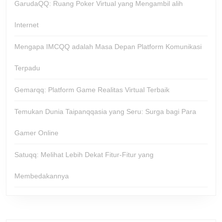
GarudaQQ: Ruang Poker Virtual yang Mengambil alih
Internet
Mengapa IMCQQ adalah Masa Depan Platform Komunikasi
Terpadu
Gemarqq: Platform Game Realitas Virtual Terbaik
Temukan Dunia Taipanqqasia yang Seru: Surga bagi Para
Gamer Online
Satuqq: Melihat Lebih Dekat Fitur-Fitur yang
Membedakannya