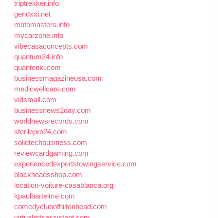
triptrekker.info
gendxxi.net
motomasters.info
mycarzone.info
vibecasaconcepts.com
quantum24.info
quantenki.com
businessmagazineusa.com
medicwellcare.com
vidsmall.com
businessnews2day.com
worldnewsrecords.com
sterilepro24.com
solidtechbusiness.com
reviewcardgaming.com
experiencedexpertstowingservice.com
blackheadsshop.com
location-voiture-casablanca.org
kpaulbartelme.com
comedyclubofhiltonhead.com
virtualartsassistant.com