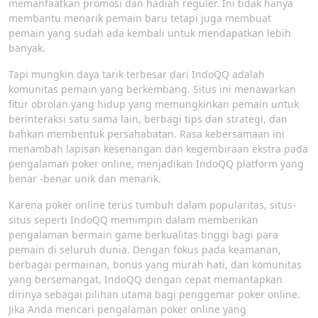
memanfaatkan promosi dan hadiah reguler. Ini tidak hanya
membantu menarik pemain baru tetapi juga membuat
pemain yang sudah ada kembali untuk mendapatkan lebih
banyak.
Tapi mungkin daya tarik terbesar dari IndoQQ adalah
komunitas pemain yang berkembang. Situs ini menawarkan
fitur obrolan yang hidup yang memungkinkan pemain untuk
berinteraksi satu sama lain, berbagi tips dan strategi, dan
bahkan membentuk persahabatan. Rasa kebersamaan ini
menambah lapisan kesenangan dan kegembiraan ekstra pada
pengalaman poker online, menjadikan IndoQQ platform yang
benar -benar unik dan menarik.
Karena poker online terus tumbuh dalam popularitas, situs-
situs seperti IndoQQ memimpin dalam memberikan
pengalaman bermain game berkualitas tinggi bagi para
pemain di seluruh dunia. Dengan fokus pada keamanan,
berbagai permainan, bonus yang murah hati, dan komunitas
yang bersemangat, IndoQQ dengan cepat memantapkan
dirinya sebagai pilihan utama bagi penggemar poker online.
Jika Anda mencari pengalaman poker online yang