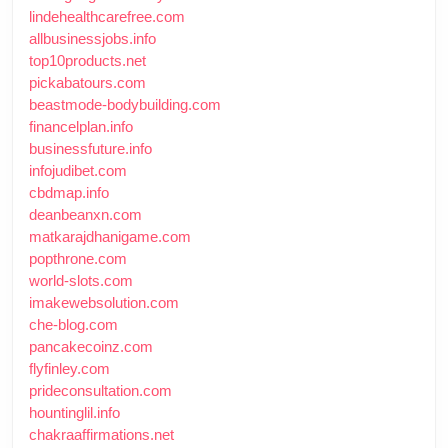
lindehealthcarefree.com
allbusinessjobs.info
top10products.net
pickabatours.com
beastmode-bodybuilding.com
financelplan.info
businessfuture.info
infojudibet.com
cbdmap.info
deanbeanxn.com
matkarajdhanigame.com
popthrone.com
world-slots.com
imakewebsolution.com
che-blog.com
pancakecoinz.com
flyfinley.com
prideconsultation.com
hountinglil.info
chakraaffirmations.net