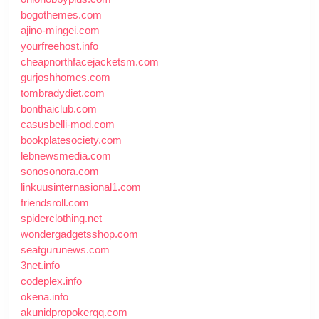
bogothemes.com
ajino-mingei.com
yourfreehost.info
cheapnorthfacejacketsm.com
gurjoshhomes.com
tombradydiet.com
bonthaiclub.com
casusbelli-mod.com
bookplatesociety.com
lebnewsmedia.com
sonosonora.com
linkuusinternasional1.com
friendsroll.com
spiderclothing.net
wondergadgetsshop.com
seatgurunews.com
3net.info
codeplex.info
okena.info
akunidpropokerqq.com