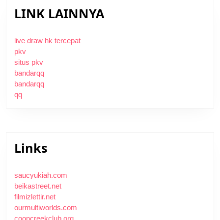
LINK LAINNYA
live draw hk tercepat
pkv
situs pkv
bandarqq
bandarqq
qq
Links
saucyukiah.com
beikastreet.net
filmizlettir.net
ourmultiworlds.com
cooncreekclub.org