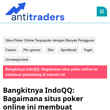
Skip
to
O
content
B
Skip
to
content
Situs Poker Online Terpopuler dengan Banyak Pengguna
,
,
,
,
,
Casino
Pkv games
Slot
Sportbook
Togel
Uncategorized
Bangkitnya IndoQQ: Bagaimana situs poker online ini
membuat gelombang di industri ini
Bangkitnya IndoQQ:
Bagaimana situs poker
online ini membuat