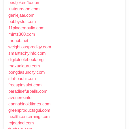
bestjokes4u.com
lustgurgaon.com
geniejaar.com
bobbyslot.com
11placemoulin.com
mintz360.com
mohob.net
weightlossprodigy.com
smarttechyinfo.com
digitalnotebook.org
maxualguru.com
bongdasuncity.com
slot-pachi.com
freespinsslot.com
paradisefurballs.com
aveuere.info
cannabinoidtimes.com
greenproductsgui.com
healthconcerning.com
rojgarind.com