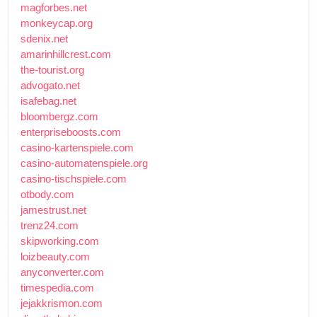
magforbes.net
monkeycap.org
sdenix.net
amarinhillcrest.com
the-tourist.org
advogato.net
isafebag.net
bloombergz.com
enterpriseboosts.com
casino-kartenspiele.com
casino-automatenspiele.org
casino-tischspiele.com
otbody.com
jamestrust.net
trenz24.com
skipworking.com
loizbeauty.com
anyconverter.com
timespedia.com
jejakkrismon.com