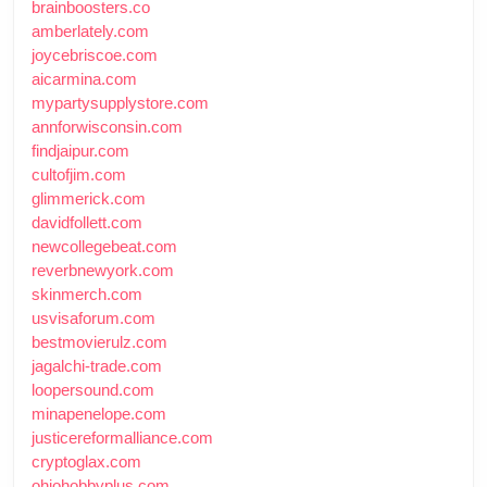
brainboosters.co
amberlately.com
joycebriscoe.com
aicarmina.com
mypartysupplystore.com
annforwisconsin.com
findjaipur.com
cultofjim.com
glimmerick.com
davidfollett.com
newcollegebeat.com
reverbnewyork.com
skinmerch.com
usvisaforum.com
bestmovierulz.com
jagalchi-trade.com
loopersound.com
minapenelope.com
justicereformalliance.com
cryptoglax.com
ohiohobbyplus.com