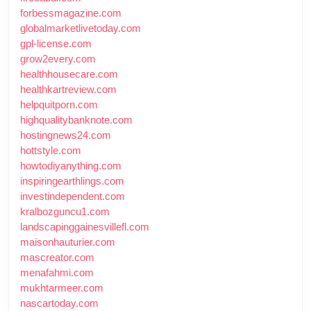
forbessmagazine.com
globalmarketlivetoday.com
gpl-license.com
grow2every.com
healthhousecare.com
healthkartreview.com
helpquitporn.com
highqualitybanknote.com
hostingnews24.com
hottstyle.com
howtodiyanything.com
inspiringearthlings.com
investindependent.com
kralbozguncu1.com
landscapinggainesvillefl.com
maisonhauturier.com
mascreator.com
menafahmi.com
mukhtarmeer.com
nascartoday.com