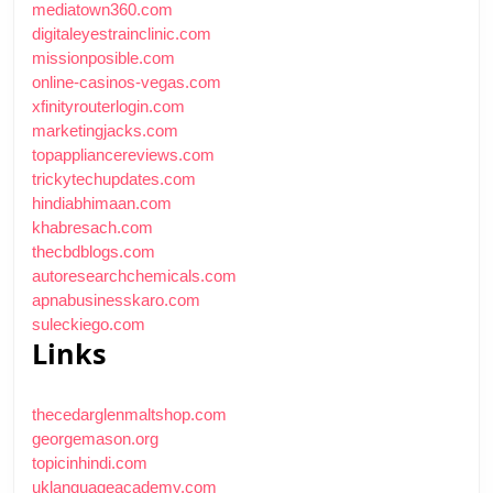
mediatown360.com
digitaleyestrainclinic.com
missionposible.com
online-casinos-vegas.com
xfinityrouterlogin.com
marketingjacks.com
topappliancereviews.com
trickytechupdates.com
hindiabhimaan.com
khabresach.com
thecbdblogs.com
autoresearchchemicals.com
apnabusinesskaro.com
suleckiego.com
Links
thecedarglenmaltshop.com
georgemason.org
topicinhindi.com
uklanguageacademy.com