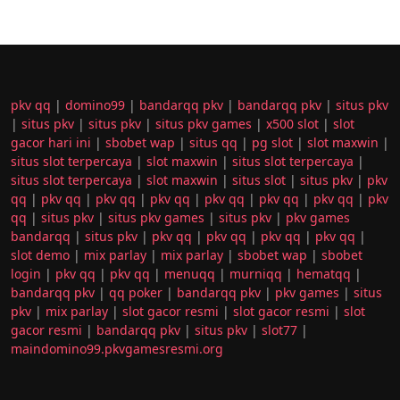
pkv qq
|
domino99
|
bandarqq pkv
|
bandarqq pkv
|
situs pkv
|
situs pkv
|
situs pkv
|
situs pkv games
|
x500 slot
|
slot
gacor hari ini
|
sbobet wap
|
situs qq
|
pg slot
|
slot maxwin
|
situs slot terpercaya
|
slot maxwin
|
situs slot terpercaya
|
situs slot terpercaya
|
slot maxwin
|
situs slot
|
situs pkv
|
pkv
qq
|
pkv qq
|
pkv qq
|
pkv qq
|
pkv qq
|
pkv qq
|
pkv qq
|
pkv
qq
|
situs pkv
|
situs pkv games
|
situs pkv
|
pkv games
bandarqq
|
situs pkv
|
pkv qq
|
pkv qq
|
pkv qq
|
pkv qq
|
slot demo
|
mix parlay
|
mix parlay
|
sbobet wap
|
sbobet
login
|
pkv qq
|
pkv qq
|
menuqq
|
murniqq
|
hematqq
|
bandarqq pkv
|
qq poker
|
bandarqq pkv
|
pkv games
|
situs
pkv
|
mix parlay
|
slot gacor resmi
|
slot gacor resmi
|
slot
gacor resmi
|
bandarqq pkv
|
situs pkv
|
slot77
|
maindomino99.pkvgamesresmi.org