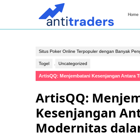
Skip
to
Home
content
Skip
to
content
Situs Poker Online Terpopuler dengan Banyak Pe
,
Togel
Uncategorized
ArtisQQ: Menjembatani Kesenjangan Antara Tr
ArtisQQ: Menje
Kesenjangan Ant
Modernitas dala