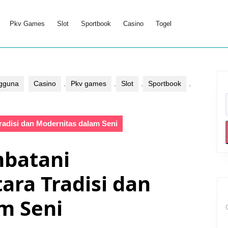
Pkv Games
Slot
Sportbook
Casino
Togel
,
,
,
,
ngguna
Casino
Pkv games
Slot
Sportbook
adisi dan Modernitas dalam Seni
mbatani
ara Tradisi dan
m Seni