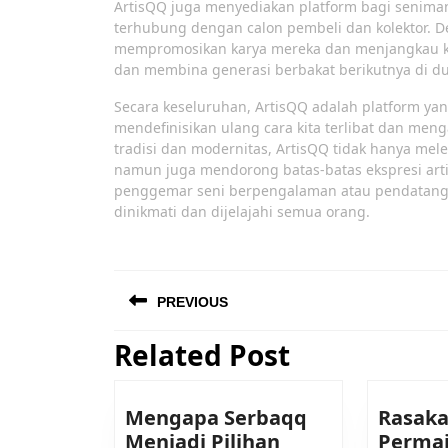
ArtisQQ juga menyediakan platform bagi senim
terhubung dengan calon pembeli dan kolektor.
mempromosikan karya mereka dan menjangkau k
dan membina generasi berbakat berikutnya di du
Secara keseluruhan, ArtisQQ adalah platform ya
mendefinisikan ulang cara kita terlibat dan me
tradisi dan modernitas, ArtisQQ tidak hanya mele
namun juga mendorong batas-batas ekspresi artis
penggemar seni berpengalaman atau pendatang 
dinikmati dan dijelajahi semua orang.
Post
PREVIOUS
navigation
Related Post
Previous
post:
Mengapa Serbaqq
Rasaka
Menjadi Pilihan
Permai