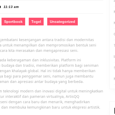
11:13 am
Sportbook
Togel
Uncategorized
njembatani kesenjangan antara tradisi dan modernitas
nya untuk menampilkan dan mempromosikan bentuk seni
 cara kita merasakan dan mengapresiasi seni.
ada keberagaman dan inklusivitas. Platform ini
 budaya dan tradisi, memberikan platform bagi seniman
engan khalayak global. Hal ini tidak hanya memberikan
a bagi para penggemar seni, namun juga membantu
an dan apresiasi antar budaya yang berbeda.
 teknologi modern dan inovasi digital untuk meningkatkan
r interaktif dan pameran virtualnya, ArtisQQ
seni dengan cara baru dan menarik, menghadirkan
al dan membuka kemungkinan baru untuk ekspresi artistik.