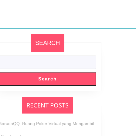
SEARCH
Search
RECENT POSTS
GarudaQQ: Ruang Poker Virtual yang Mengambil